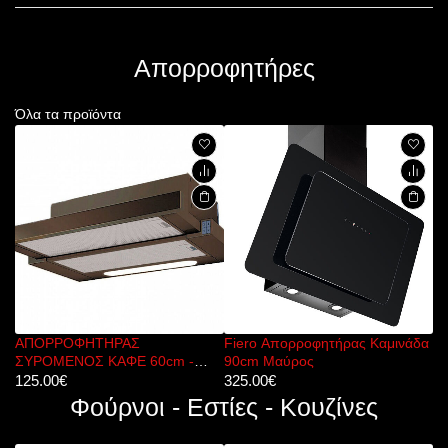
Απορροφητήρες
Όλα τα προϊόντα
Fiero Απορροφητήρας Καμινάδα
ΑΠΟΡΡΟΦΗΤΗΡΑΣ ΚΑΜΙΝΑΔΑ
Α
90cm Μαύρος
ΤΕΤΡΑΓΩΝΗ BASIC 60cm ΜΤ
S
325.00
€
95.00
€
24
Φούρνοι - Εστίες - Κουζίνες