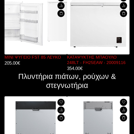
Ο FST 85 ΛΕΥΚΟ
ΚΑΤΑΨΥΚΤΗΣ ΜΠΑΟΥΛΟ
ΚΑΤΑΨΥΚΤΗΣ Μ
248LT - FH25ΕΑW - 20009116
191LT - FH19ΕΑ
354.00
€
298.00
€
Πλυντήρια πιάτων, ρούχων &
στεγνωτήρια