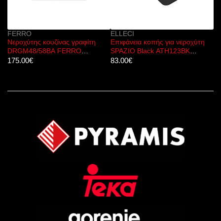
FERRO
ELLECI
E
Νεροχύτης κουζίνας γραφίτη
Επιφάνεια κοπής για νεροχύτη
Νε
DRGM48/58BA FERRO
SPAZIO Black ATH123BK
Al
58x48cm
ELLECI
175.00
€
83.00
€
26