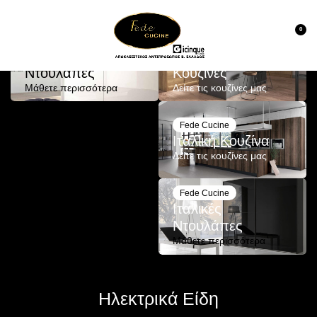
Έπιπλα κουζίνας & ντουλάπες
0
FedeCucine
Fede Cucine
Ελληνικές
Ελληνικές
Ντουλάπες
Κουζίνες
Μάθετε περισσότερα
Δείτε τις κουζίνες μας
Fede Cucine
Ιταλική Κουζίνα
Δείτε τις κουζίνες μας
Fede Cucine
Ιταλικές
Ντουλάπες
Μάθετε περισσότερα
Ηλεκτρικά Είδη