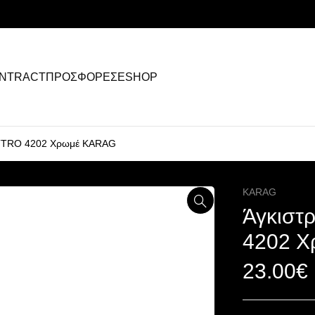
NTRACT
ΠΡΟΣΦΟΡΕΣ
ESHOP
ATTRO 4202 Χρωμέ KARAG
KARAG
Άγκιστ
4202 
23.00
€