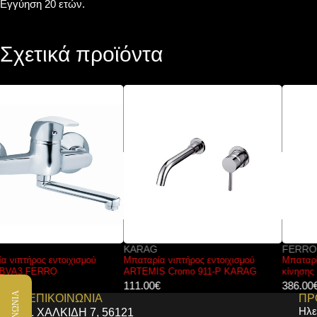
Εγγύηση 20 ετών.
Σχετικά προϊόντα
KARAG
FERRO
Μπαταρία νιπτήρος εντοιχισμού
Μπαταρία νιπτήρος με αισθητήρα
ARTEMIS Cromo 911-P KARAG
κίνησης BBB101S FERRO
111.00
€
386.00
€
ΕΠΙΚΟΙΝΩΝΙΑ
ΠΡ
Ηλε
Ι. ΧΑΛΚΙΔΗ 7, 56121