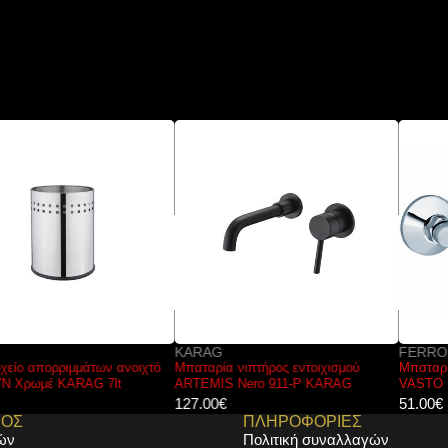
KARAG
FERRO
Μπαταρία νιπτήρος εντοιχισμού
Μπαταρία νιπτήρος εντοιχισμού
ARTEMIS Nero 911-P KARAG
VASTO BVA3 FERRO
127.00
€
51.00
€
ΜΟΣ
ΠΛΗΡΟΦΟΡΙΕΣ
ών
Πολιτική συναλλαγών