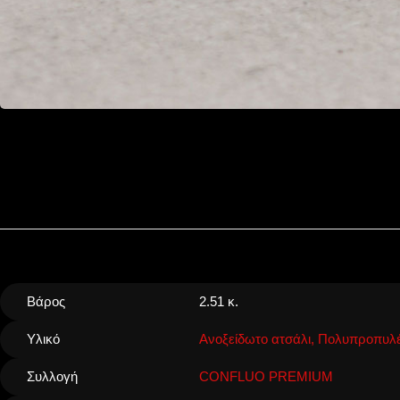
Βάρος
2.51 κ.
Υλικό
Ανοξείδωτο ατσάλι, Πολυπροπυλέ
Συλλογή
CONFLUO PREMIUM