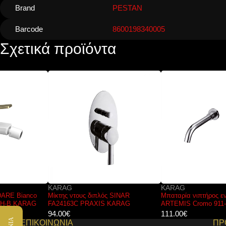
Brand
PESTAN
Barcode
8600198340005
Σχετικά προϊόντα
KARAG
KARAG
Μίκτης ντους διπλός SINAR
Μπαταρία νιπτήρος εντοιχισμού
FA24163C PRAXIS KARAG
ARTEMIS Cromo 911-P KARAG
94.00
€
111.00
€
ΕΠΙΚΟΙΝΩΝΙΑ
ΠΡ