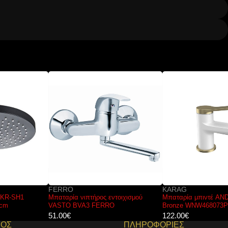
FERRO
KARAG
Μπαταρία νιπτήρος εντοιχισμού
Μπαταρία μπιντέ ANDARE Bianco
VASTO BVA3 FERRO
Bronze WNW468073PH-B KARAG
51.00
€
122.00
€
ΜΟΣ
ΠΛΗΡΟΦΟΡΙΕΣ