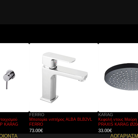
FERRO
KARAG
Μπαταρία νιπτήρος ALBA BLB2VL
Κεφαλή ντους Μαύρη KR-SH1
FERRO
PRAXIS KARAG Ø20cm
73.00
€
33.00
€
ΟΙΟΝΤΑ
ΛΟΓΑΡΙΑΣ