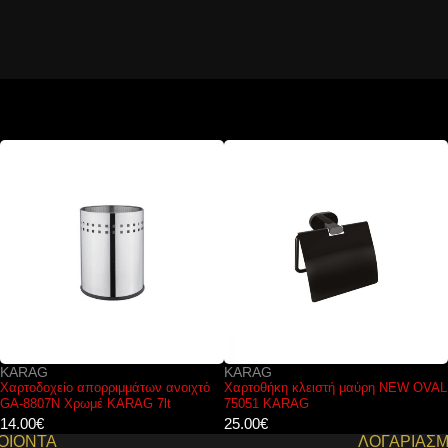
KARAG
KARAG
Χαρτοθήκη κλειστή μαύρη NEW OVAL
Βραχίονας παροχής νερού Χρυσός
75051 KARAG
AC00903-O KARAG 33,4cm
25.00
€
50.00
€
ΟΙΟΝΤΑ
ΛΟΓΑΡΙΑΣ