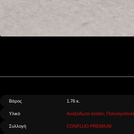
Βάρος
1.76 κ.
Υλικό
Ανοξείδωτο ατσάλι, Πολυπροπυλέ
Συλλογή
CONFLUO PREMIUM