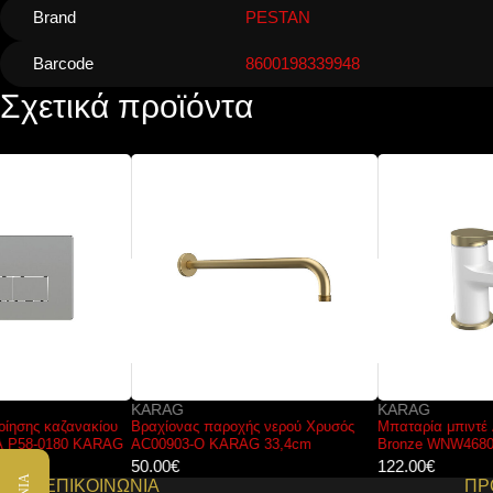
Brand
PESTAN
Barcode
8600198339948
Σχετικά προϊόντα
KARAG
KARAG
Βραχίονας παροχής νερού Χρυσός
Μπαταρία μπιντέ ANDARE Bianco
AC00903-O KARAG 33,4cm
Bronze WNW468073PH-B KARAG
50.00
€
122.00
€
ΕΠΙΚΟΙΝΩΝΙΑ
ΠΡ