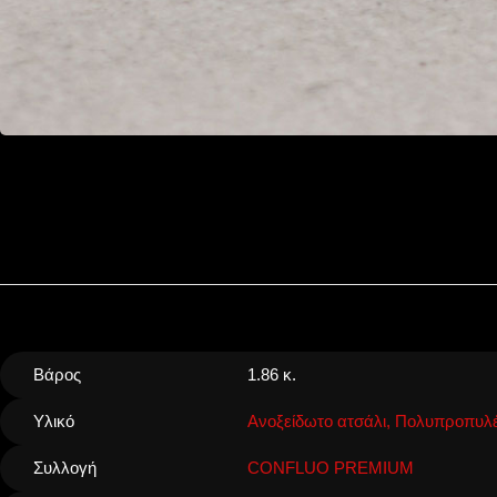
Βάρος
1.86 κ.
Υλικό
Ανοξείδωτο ατσάλι, Πολυπροπυλέ
Συλλογή
CONFLUO PREMIUM