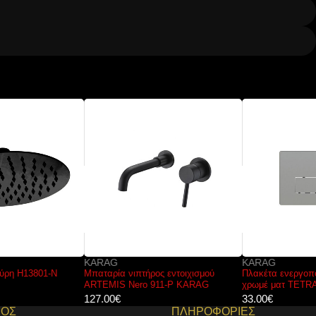
KARAG
KARAG
Μπαταρία νιπτήρος εντοιχισμού
Πλακέτα ενεργοποίησης καζανακίου
ARTEMIS Nero 911-P KARAG
χρωμέ ματ TETRA P58-0180 KARAG
127.00
€
33.00
€
ΜΟΣ
ΠΛΗΡΟΦΟΡΙΕΣ