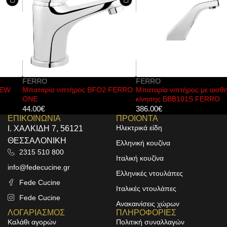
FERRO
FERRO
Μπαταρία νιπτήρος BFO2 FERRO
Μπαταρία νιπτήρος με αισθητήρα
ONE
κίνησης BBB101S FERRO
44.00
€
386.00
€
ΕΠΙΚΟΙΝΩΝΙΑ
ΠΡΟΙΟΝΤΑ
Ηλεκτρικά είδη
Ι. ΧΑΛΚΙΔΗ 7, 56121
ΘΕΣΣΑΛΟΝΙΚΗ
Ελληνική κουζίνα
2315 510 800
Ιταλική κουζίνα
info@fedecucine.gr
Ελληνικές ντουλάπες
Fede Cucine
Ιταλικές ντουλάπες
Fede Cucine
Ανακαινίσεις χώρων
ΛΟΓΑΡΙΑΣΜΟΣ
ΠΛΗΡΟΦΟΡΙΕΣ
Καλάθι αγορών
Πολιτική συναλλαγών