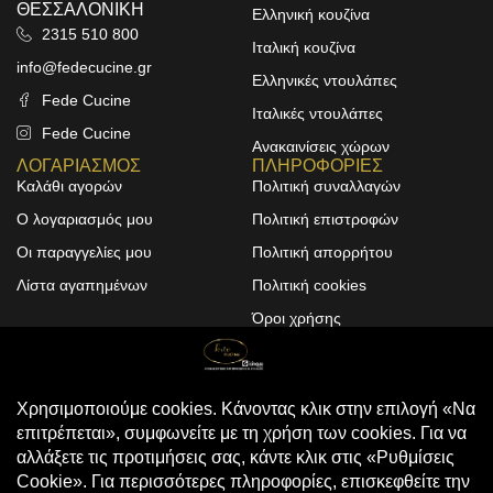
ΘΕΣΣΑΛΟΝΙΚΗ
Ελληνική κουζίνα
2315 510 800
Ιταλική κουζίνα
info@fedecucine.gr
Ελληνικές ντουλάπες
Fede Cucine
Ιταλικές ντουλάπες
Fede Cucine
Ανακαινίσεις χώρων
ΛΟΓΑΡΙΑΣΜΟΣ
ΠΛΗΡΟΦΟΡΙΕΣ
Καλάθι αγορών
Πολιτική συναλλαγών
Ο λογαριασμός μου
Πολιτική επιστροφών
Οι παραγγελίες μου
Πολιτική απορρήτου
Λίστα αγαπημένων
Πολιτική cookies
Όροι χρήσης
Design & Development by
ALPHA DESIGNERS
© 2025
FEDE CUCINE
. All Rights
Reserved
Compare
(0)