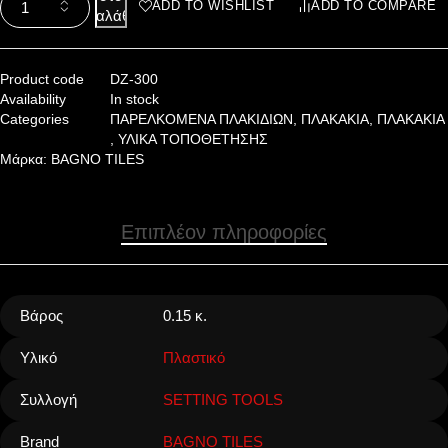
ADD TO WISHLIST
ADD TO COMPARE
καλάθι
Product code
DZ-300
Availability
In stock
Categories
ΠΑΡΕΛΚΟΜΕΝΑ ΠΛΑΚΙΔΙΩΝ
,
ΠΛΑΚΑΚΙΑ
,
ΠΛΑΚΑΚΙΑ
,
ΥΛΙΚΑ ΤΟΠΟΘΕΤΗΣΗΣ
Μάρκα:
BAGNO TILES
Επιπλέον πληροφορίες
Βάρος
0.15 κ.
Υλικό
Πλαστικό
Συλλογή
SETTING TOOLS
Brand
BAGNO TILES