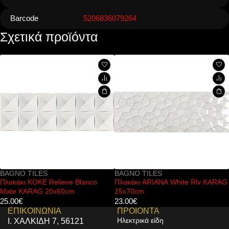
Barcode
5206836079264
Σχετικά προϊόντα
BAGNO TILES
BAGNO TILES
ve Blanco
Πλακάκι ARIANA White Rlv KARAG
Πλακάκι PULPIS G
0cm
25x70cm
60x120cm
23.00
€
22.00
€
ΕΠΙΚΟΙΝΩΝΙΑ
ΠΡΟΙΟΝΤΑ
Ηλεκτρικά είδη
Ι. ΧΑΛΚΙΔΗ 7, 56121