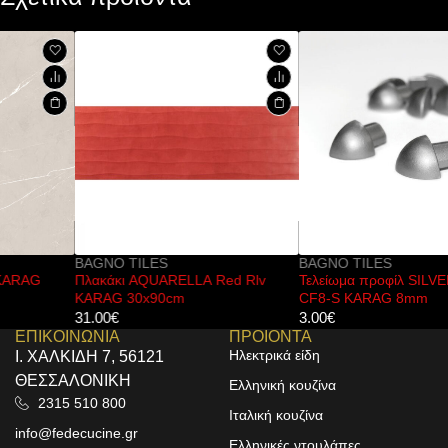
BAGNO TILES
BAGNO TILES
Πλακάκι AQUARELLA Red Rlv
Τελείωμα προφίλ SILVER Shine
KARAG 30x90cm
CF8-S KARAG 8mm
31.00
€
3.00
€
ΕΠΙΚΟΙΝΩΝΙΑ
ΠΡΟΙΟΝΤΑ
Ηλεκτρικά είδη
Ι. ΧΑΛΚΙΔΗ 7, 56121
ΘΕΣΣΑΛΟΝΙΚΗ
Ελληνική κουζίνα
2315 510 800
Ιταλική κουζίνα
info@fedecucine.gr
Ελληνικές ντουλάπες