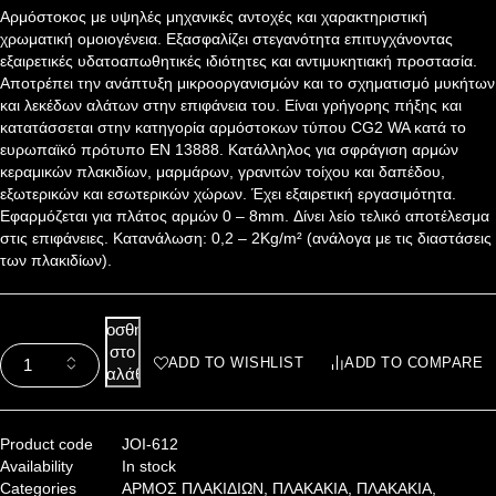
Αρμόστοκος με υψηλές μηχανικές αντοχές και χαρακτηριστική
χρωματική ομοιογένεια. Εξασφαλίζει στεγανότητα επιτυγχάνοντας
εξαιρετικές υδατοαπωθητικές ιδιότητες και αντιμυκητιακή προστασία.
Αποτρέπει την ανάπτυξη μικροοργανισμών και το σχηματισμό μυκήτων
και λεκέδων αλάτων στην επιφάνεια του. Είναι γρήγορης πήξης και
κατατάσσεται στην κατηγορία αρμόστοκων τύπου CG2 WA κατά το
ευρωπαϊκό πρότυπο EN 13888. Κατάλληλος για σφράγιση αρμών
κεραμικών πλακιδίων, μαρμάρων, γρανιτών τοίχου και δαπέδου,
εξωτερικών και εσωτερικών χώρων. Έχει εξαιρετική εργασιμότητα.
Εφαρμόζεται για πλάτος αρμών 0 – 8mm. Δίνει λείο τελικό αποτέλεσμα
στις επιφάνειες. Κατανάλωση: 0,2 – 2Kg/m² (ανάλογα με τις διαστάσεις
των πλακιδίων).
Προσθήκη
στο
ADD TO WISHLIST
ADD TO COMPARE
καλάθι
Product code
JOI-612
Availability
In stock
Categories
ΑΡΜΟΣ ΠΛΑΚΙΔΙΩΝ
,
ΠΛΑΚΑΚΙΑ
,
ΠΛΑΚΑΚΙΑ
,