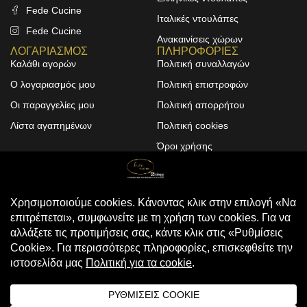
Fede Cucine
Ιταλικές ντουλάπες
Fede Cucine
Ανακαινίσεις χώρων
ΛΟΓΑΡΙΑΣΜΟΣ
ΠΛΗΡΟΦΟΡΙΕΣ
Καλάθι αγορών
Πολιτική συναλλαγών
Ο λογαριασμός μου
Πολιτική επιστροφών
Οι παραγγελίες μου
Πολιτική απορρήτου
Λίστα αγαπημένων
Πολιτική cookies
Όροι χρήσης
Design & Development by
ALPHA DESIGNERS
© 2025
FEDE CUCINE
. All Rights
Reserved
Compare
(0)