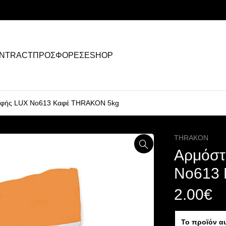
NTRACT
ΠΡΟΣΦΟΡΕΣ
ESHOP
 υφής LUX Nο613 Καφέ THRAKON 5kg
THRAKON
Αρμόστ
Nο613
2.00
€
Το προϊόν α