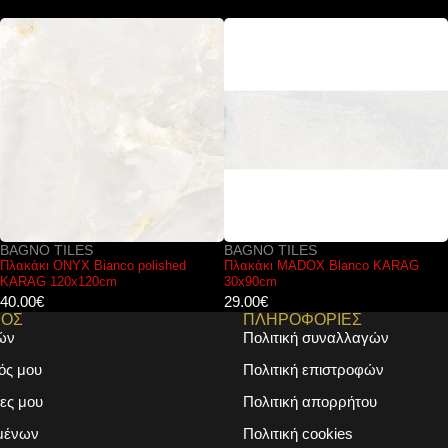
BAGNO TILES
BAGNO TILES
Πλακάκι MADOX Blanco KARAG
Πλακάκι AQUARELLA Décor 2
30x90cm
KARAG 30x90cm
29.00
€
31.00
€
ΜΟΣ
ΠΛΗΡΟΦΟΡΙΕΣ
ών
Πολιτική συναλλαγών
ός μου
Πολιτική επιστροφών
ες μου
Πολιτική απορρήτου
μένων
Πολιτική cookies