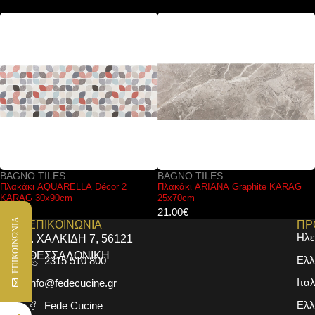
BAGNO TILES
BAGNO TILES
Πλακάκι ARIANA Graphite KARAG
Πλακάκι CALACATA Century KARAG
25x70cm
60x120cm
21.00
€
17.00
€
ΕΠΙΚΟΙΝΩΝΙΑ
ΕΠΙΚΟΙΝΩΝΙΑ
ΠΡ
Ηλε
Ι. ΧΑΛΚΙΔΗ 7, 56121
ΘΕΣΣΑΛΟΝΙΚΗ
Ελλ
2315 510 800
Ιτα
info@fedecucine.gr
Ελλ
Fede Cucine