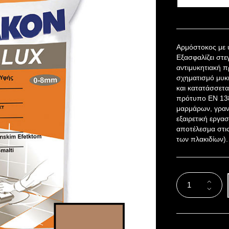
Αρμόστοκος με υ
Εξασφαλίζει στε
αντιμυκητιακή π
σχηματισμό μυκή
και κατατάσσετ
πρότυπο EN 138
μαρμάρων, γρανι
εξαιρετική εργα
αποτέλεσμα στις
των πλακιδίων).