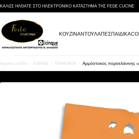
ΚΑΛΩΣ ΗΛΘΑΤΕ ΣΤΟ ΗΛΕΚΤΡΟΝΙΚΟ ΚΑΤΑΣΤΗΜΑ ΤΗΣ FEDE CUCINE
ΚΟΥΖΙΝΑ
ΝΤΟΥΛΑΠΕΣ
ΠΑΙΔΙΚΑ
CO
Αρχική σελίδα
KARAG
ΠΛΑΚΑΚΙΑ
Αρμόστοκος πορσελάνινης