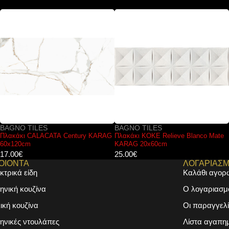
BAGNO TILES
BAGNO TILES
Πλακάκι KOKE Relieve Blanco Mate
Πλακάκι ONYX Bianco polished
KARAG 20x60cm
KARAG 120x120cm
25.00
€
40.00
€
ΟΙΟΝΤΑ
ΛΟΓΑΡΙΑΣ
κτρικά είδη
Καλάθι αγορ
ηνική κουζίνα
Ο λογαριασμ
λική κουζίνα
Οι παραγγελί
ηνικές ντουλάπες
Λίστα αγαπη