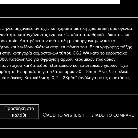
ψηλές μηχανικές αντοχές και χαρακτηριστική χρωματική ομοιογένεια.
γανότητα επιτυγχάνοντας εξαιρετικές υδατοαπωθητικές ιδιότητες και
ροστασία. Αποτρέπει την ανάπτυξη μικροοργανισμών και το
των και λεκέδων αλάτων στην επιφάνεια του. Είναι γρήγορης πήξης
αι στην κατηγορία αρμόστοκων τύπου CG2 WA κατά το ευρωπαϊκό
88. Κατάλληλος για σφράγιση αρμών κεραμικών πλακιδίων,
τών τοίχου και δαπέδου, εξωτερικών και εσωτερικών χώρων. Έχει
σιμότητα. Εφαρμόζεται για πλάτος αρμών 0 – 8mm. Δίνει λείο τελικό
 επιφάνειες. Κατανάλωση: 0,2 – 2Kg/m² (ανάλογα με τις διαστάσεις
Προσθήκη στο
καλάθι
ADD TO WISHLIST
ADD TO COMPARE