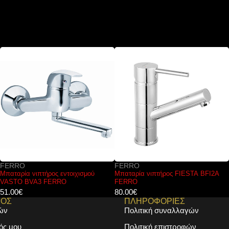
FERRO
FERRO
Μπαταρία νιπτήρος FIESTA BFI2A
Κεφαλή ντους RONDO DSN01
FERRO
FERRO Ø20cm
80.00
€
17.00
€
ΜΟΣ
ΠΛΗΡΟΦΟΡΙΕΣ
ών
Πολιτική συναλλαγών
ός μου
Πολιτική επιστροφών