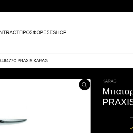
NTRACT
ΠΡΟΣΦΟΡΕΣ
ESHOP
R46477C PRAXIS KARAG
KARAG
Μπαταρ
PRAXI