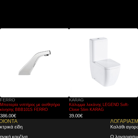
KARAG
FERRO
Κάλυμμα λεκάνης LEGEND Soft-
Μπαταρία νιπτήρος εντοιχισμού
Close Slim KARAG
VASTO BVA3 FERRO
39.00
€
51.00
€
ΟΙΟΝΤΑ
ΛΟΓΑΡΙΑΣ
κτρικά είδη
Καλάθι αγορ
ηνική κουζίνα
Ο λογαριασμ