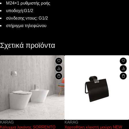
M24×1 ρυθμιστής ροής
υποδοχή:G1/2
σύνδεσης ντους: G1/2
στήριγμα τηλεφώνου
Σχετικά προϊόντα
KARAG
FERRO
TO
Χαρτοθήκη κλειστή μαύρη NEW
Μπαταρία νιπτήρος ALBA 