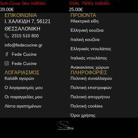
OVAL 75051 KARAG
FERRO
25.00
€
73.00
€
ΕΠΙΚΟΙΝΩΝΙΑ
ΠΡΟΙΟΝΤΑ
Ηλεκτρικά είδη
Ι. ΧΑΛΚΙΔΗ 7, 56121
ΘΕΣΣΑΛΟΝΙΚΗ
Ελληνική κουζίνα
2315 510 800
Ιταλική κουζίνα
info@fedecucine.gr
Ελληνικές ντουλάπες
Fede Cucine
Ιταλικές ντουλάπες
Fede Cucine
Ανακαινίσεις χώρων
ΛΟΓΑΡΙΑΣΜΟΣ
ΠΛΗΡΟΦΟΡΙΕΣ
Καλάθι αγορών
Πολιτική συναλλαγών
Ο λογαριασμός μου
Πολιτική επιστροφών
Οι παραγγελίες μου
Πολιτική απορρήτου
Λίστα αγαπημένων
Πολιτική cookies
Όροι χρήσης
Design & Development by
ALPHA DESIGNERS