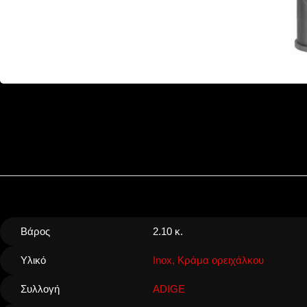
Βάρος
2.10 κ.
Υλικό
Inox, Κράμα ορειχάλκου
Συλλογή
ADIGE