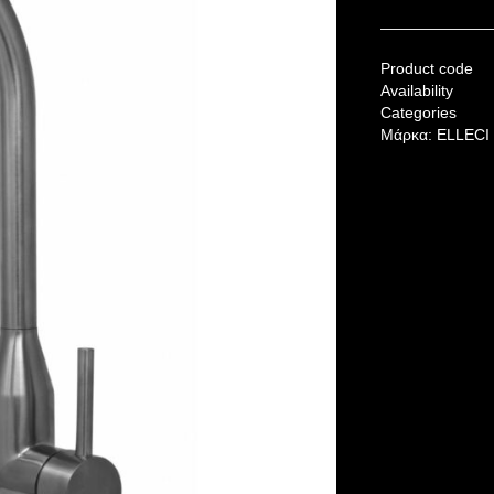
Product code
Availability
Categories
Μάρκα:
ELLECI