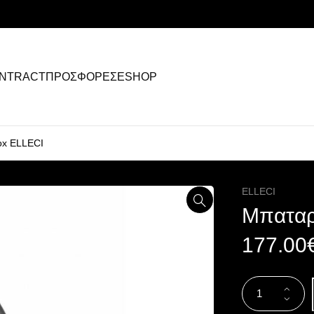
NTRACT
ΠΡΟΣΦΟΡΕΣ
ESHOP
ox ELLECI
ELLECI
Μπαταρ
177.00