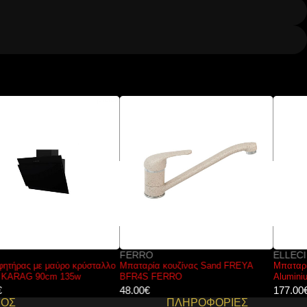
FERRO
ELLECI
Μπαταρία κουζίνας Sand FREYA
Μπαταρία κουζίνας ATHENA
BFR4S FERRO
Aluminium 79 ELLECI
48.00
€
177.00
€
ΜΟΣ
ΠΛΗΡΟΦΟΡΙΕΣ