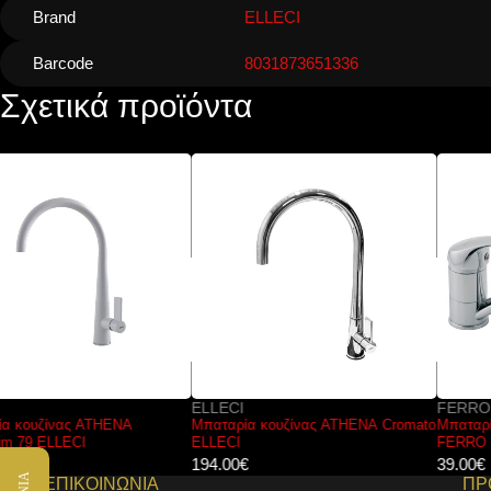
Brand
ELLECI
Barcode
8031873651336
Σχετικά προϊόντα
ELLECI
FERRO
Μπαταρία κουζίνας ATHENA Cromato
Μπαταρία κουζίνας VASTO BVA4
ELLECI
FERRO
194.00
€
39.00
€
ΕΠΙΚΟΙΝΩΝΙΑ
ΠΡ