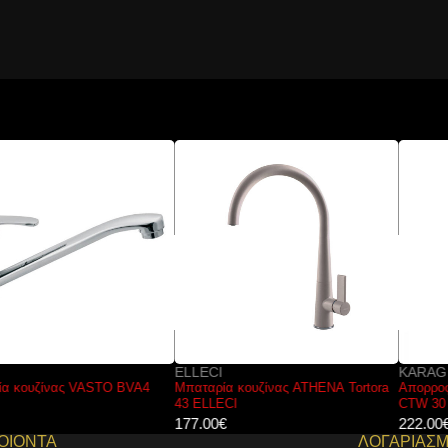
ELLECI
KARAG
Μπαταρία κουζίνας ATHENA Tortora
Απορροφητήρας με μαύρο κρύσταλλο
43 ELLECI
CTW 30 KARAG 90cm 135w
177.00
€
222.00
€
ΟΙΟΝΤΑ
ΛΟΓΑΡΙΑΣ