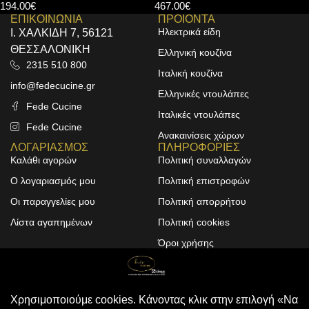
230w
467.00
€
48.00
€
ΕΠΙΚΟΙΝΩΝΙΑ
ΠΡΟΙΟΝΤΑ
Ηλεκτρικά είδη
Ι. ΧΑΛΚΙΔΗ 7, 56121
ΘΕΣΣΑΛΟΝΙΚΗ
Ελληνική κουζίνα
2315 510 800
Ιταλική κουζίνα
info@fedecucine.gr
Ελληνικές ντουλάπες
Fede Cucine
Ιταλικές ντουλάπες
Fede Cucine
Ανακαινίσεις χώρων
ΛΟΓΑΡΙΑΣΜΟΣ
ΠΛΗΡΟΦΟΡΙΕΣ
Καλάθι αγορών
Πολιτική συναλλαγών
Ο λογαριασμός μου
Πολιτική επιστροφών
Οι παραγγελίες μου
Πολιτική απορρήτου
Λίστα αγαπημένων
Πολιτική cookies
Όροι χρήσης
Design & Development by
ALPHA DESIGNERS
© 2025
FEDE CUCINE
. All Rights