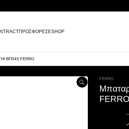
NTRACT
ΠΡΟΣΦΟΡΕΣ
ESHOP
REYA BFR4S FERRO
FERRO
Μπαταρ
FERR