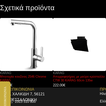
Σχετικά προϊόντα
KARAG
ELLECI
Απορροφητήρας με μαύρο κρύσταλλο
Μπαταρία κουζίνας ATHENA Nero 40
CTW 30 KARAG 60cm 135w
ELLECI
222.00
€
177.00
€
ΕΠΙΚΟΙΝΩΝΙΑ
ΕΠΙΚΟΙΝΩΝΙΑ
ΠΡ
Ηλε
Ι. ΧΑΛΚΙΔΗ 7, 56121
ΘΕΣΣΑΛΟΝΙΚΗ
Ελλ
2315 510 800