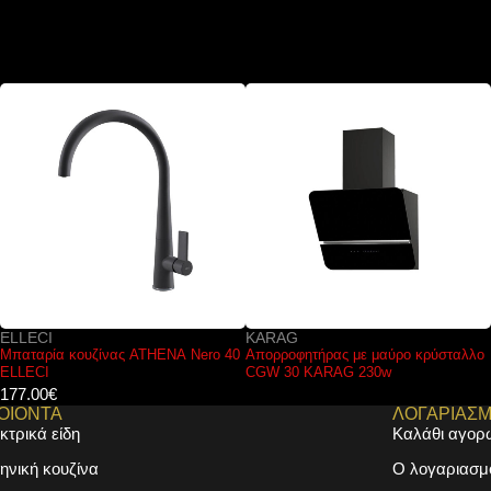
KARAG
KARAG
Απορροφητήρας με μαύρο κρύσταλλο
Απορροφητήρας με διάφανο
CGW 30 KARAG 230w
κρύσταλλο CTW 11 KARAG 190w
ΟΙΟΝΤΑ
ΛΟΓΑΡΙΑΣ
κτρικά είδη
Καλάθι αγορ
ηνική κουζίνα
Ο λογαριασμ