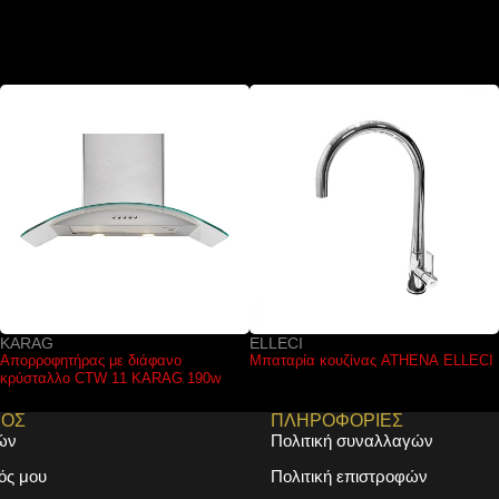
ELLECI
KARAG
Μπαταρία κουζίνας ATHENA ELLECI
Μπαταρία κουζίνας 2546 Chrome
KARAG
161.00
€
ΜΟΣ
ΠΛΗΡΟΦΟΡΙΕΣ
ών
Πολιτική συναλλαγών
ός μου
Πολιτική επιστροφών