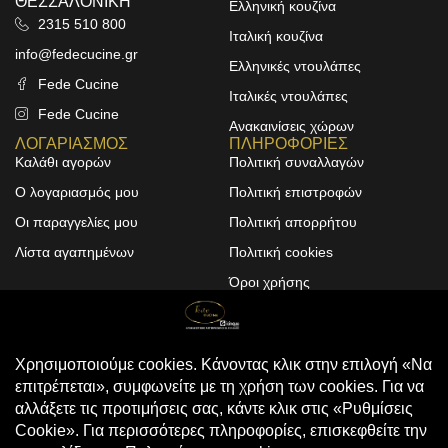
ΘΕΣΣΑΛΟΝΙΚΗ
Ελληνική κουζίνα
2315 510 800
Ιταλική κουζίνα
info@fedecucine.gr
Ελληνικές ντουλάπες
Fede Cucine
Ιταλικές ντουλάπες
Fede Cucine
Ανακαινίσεις χώρων
ΛΟΓΑΡΙΑΣΜΟΣ
ΠΛΗΡΟΦΟΡΙΕΣ
Καλάθι αγορών
Πολιτική συναλλαγών
Ο λογαριασμός μου
Πολιτική επιστροφών
Οι παραγγελίες μου
Πολιτική απορρήτου
Λίστα αγαπημένων
Πολιτική cookies
Όροι χρήσης
Design & Development by
ALPHA DESIGNERS
© 2025
FEDE CUCINE
. All Rights
Reserved
Compare
(0)