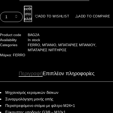
Προσθήκη
στο
ADD TO WISHLIST
ADD TO COMPARE
καλάθι
Product code
BAG2A
Availability
In stock
Categories
FERRO
,
ΜΠΑΝΙΟ
,
ΜΠΑΤΑΡΙΕΣ ΜΠΑΝΙΟΥ
,
ΜΠΑΤΑΡΙΕΣ ΝΙΠΤΗΡΟΣ
Μάρκα:
FERRO
Περιγραφή
Επιπλέον πληροφορίες
Μηχανισμός κεραμικών δίσκων
Συναρμολόγηση μονής οπής
Περιστρεφόμενο στόμιο με φίλτρο Μ24×1
Εύκαμπτες υποδοχές G3/8 – M10x1