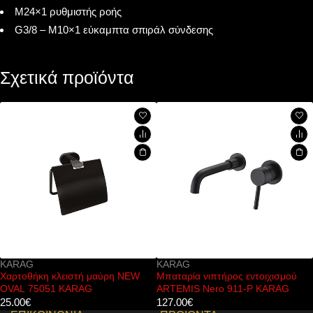
M24×1 ρυθμιστής ροής
G3/8 – M10×1 εύκαμπτα σπιράλ σύνδεσης
Σχετικά προϊόντα
KARAG
KARAG
Χαρτοθήκη κλειστή μαύρη NEW
Μπαταρία νιπτήρος εντοιχισμού
OVAL 75051 KARAG
ARTEMIS Nero 911-P KARAG
25.00
€
127.00
€