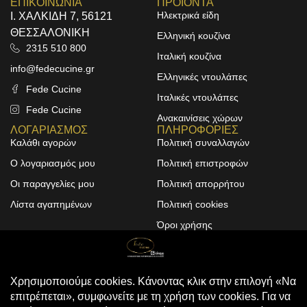
ΕΠΙΚΟΙΝΩΝΙΑ
ΠΡΟΙΟΝΤΑ
Ηλεκτρικά είδη
Ι. ΧΑΛΚΙΔΗ 7, 56121
ΘΕΣΣΑΛΟΝΙΚΗ
Ελληνική κουζίνα
2315 510 800
Ιταλική κουζίνα
info@fedecucine.gr
Ελληνικές ντουλάπες
Fede Cucine
Ιταλικές ντουλάπες
Fede Cucine
Ανακαινίσεις χώρων
ΛΟΓΑΡΙΑΣΜΟΣ
ΠΛΗΡΟΦΟΡΙΕΣ
Καλάθι αγορών
Πολιτική συναλλαγών
Ο λογαριασμός μου
Πολιτική επιστροφών
Οι παραγγελίες μου
Πολιτική απορρήτου
Λίστα αγαπημένων
Πολιτική cookies
Όροι χρήσης
Design & Development by
ALPHA DESIGNERS
© 2025
FEDE CUCINE
. All Rights
Reserved