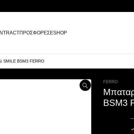
NTRACT
ΠΡΟΣΦΟΡΕΣ
ESHOP
μού SMILE BSM3 FERRO
FERRO
Μπαταρ
BSM3 