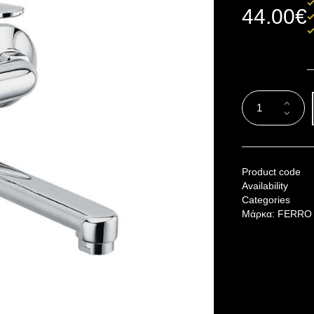
44.00
€
Product code
Availability
Categories
Μάρκα:
FERRO