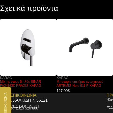
Σχετικά προϊόντα
KARAG
FERRO
Μπαταρία νιπτήρος εντοιχισμού
Μπαταρία νιπτήρος με αισθητήρα
ARTEMIS Nero 911-P KARAG
κίνησης BBB101S FERRO
127.00
€
386.00
€
ΕΠΙΚΟΙΝΩΝΙΑ
ΕΠΙΚΟΙΝΩΝΙΑ
ΠΡ
Ηλε
Ι. ΧΑΛΚΙΔΗ 7, 56121
ΘΕΣΣΑΛΟΝΙΚΗ
Ελλ
2315 510 800