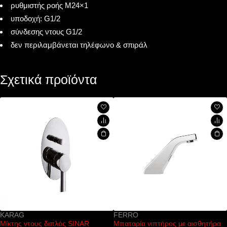
ρυθμιστής ροής M24×1
υποδοχή: G1/2
σύνδεσης ντους G1/2
δεν περιλαμβάνεται τηλέφωνο & σπιράλ
Σχετικά προϊόντα
KARAG
FERRO
Μίκτης ντους διπλός SINAR
Μπαταρία νιπτήρος με αισθητήρα