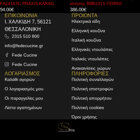
FA24163C PRAXIS KARAG
κίνησης BBB101S FERRO
94.00
€
386.00
€
ΕΠΙΚΟΙΝΩΝΙΑ
ΠΡΟΙΟΝΤΑ
Ηλεκτρικά είδη
Ι. ΧΑΛΚΙΔΗ 7, 56121
ΘΕΣΣΑΛΟΝΙΚΗ
Ελληνική κουζίνα
2315 510 800
Ιταλική κουζίνα
info@fedecucine.gr
Ελληνικές ντουλάπες
Fede Cucine
Ιταλικές ντουλάπες
Fede Cucine
Ανακαινίσεις χώρων
ΛΟΓΑΡΙΑΣΜΟΣ
ΠΛΗΡΟΦΟΡΙΕΣ
Καλάθι αγορών
Πολιτική συναλλαγών
Ο λογαριασμός μου
Πολιτική επιστροφών
Οι παραγγελίες μου
Πολιτική απορρήτου
Λίστα αγαπημένων
Πολιτική cookies
Όροι χρήσης
Design & Development by
ALPHA DESIGNERS