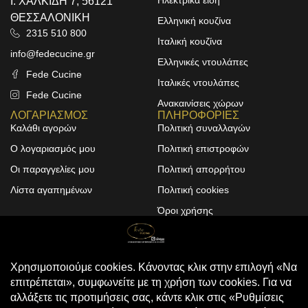
Ηλεκτρικά είδη
Ι. ΧΑΛΚΙΔΗ 7, 56121
ΘΕΣΣΑΛΟΝΙΚΗ
Ελληνική κουζίνα
2315 510 800
Ιταλική κουζίνα
info@fedecucine.gr
Ελληνικές ντουλάπες
Fede Cucine
Ιταλικές ντουλάπες
Fede Cucine
Ανακαινίσεις χώρων
ΛΟΓΑΡΙΑΣΜΟΣ
ΠΛΗΡΟΦΟΡΙΕΣ
Καλάθι αγορών
Πολιτική συναλλαγών
Ο λογαριασμός μου
Πολιτική επιστροφών
Οι παραγγελίες μου
Πολιτική απορρήτου
Λίστα αγαπημένων
Πολιτική cookies
Όροι χρήσης
Design & Development by
ALPHA DESIGNERS
© 2025
FEDE CUCINE
. All Rights
Reserved