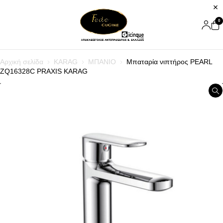
0
Αρχική σελίδα
KARAG
ΜΠΑΝΙΟ
Μπαταρία νιπτήρος PEARL
ZQ16328C PRAXIS KARAG