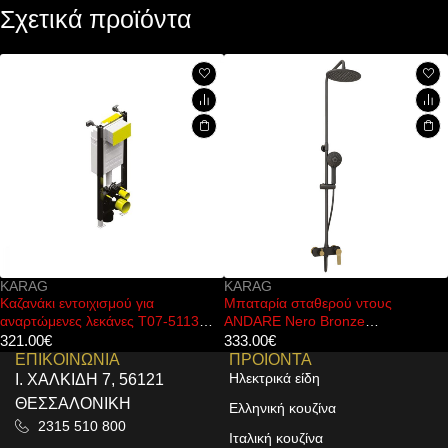
Σχετικά προϊόντα
KARAG
FERRO
α
Μπαταρία σταθερού ντους
Κεφαλή ντους RONDO
07-5113
ANDARE Nero Bronze
FERRO Ø20cm
WNW33R98PA-B KARAG
333.00
€
17.00
€
ΕΠΙΚΟΙΝΩΝΙΑ
ΠΡΟΙΟΝΤΑ
Ηλεκτρικά είδη
Ι. ΧΑΛΚΙΔΗ 7, 56121
ΘΕΣΣΑΛΟΝΙΚΗ
Ελληνική κουζίνα
2315 510 800
Ιταλική κουζίνα