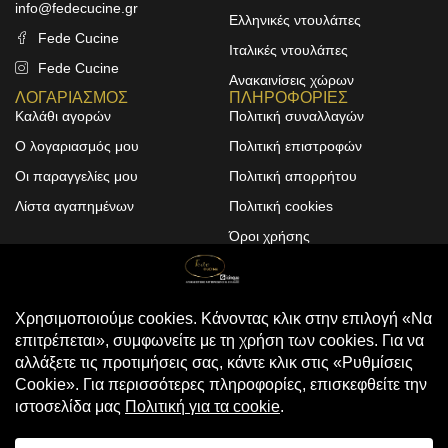
info@fedecucine.gr
Ελληνικές ντουλάπες
Fede Cucine
Ιταλικές ντουλάπες
Fede Cucine
Ανακαινίσεις χώρων
ΛΟΓΑΡΙΑΣΜΟΣ
ΠΛΗΡΟΦΟΡΙΕΣ
Καλάθι αγορών
Πολιτική συναλλαγών
Ο λογαριασμός μου
Πολιτική επιστροφών
Οι παραγγελίες μου
Πολιτική απορρήτου
Λίστα αγαπημένων
Πολιτική cookies
Όροι χρήσης
Design & Development by
ALPHA DESIGNERS
© 2025
FEDE CUCINE
. All Rights
Reserved
Compare
(0)