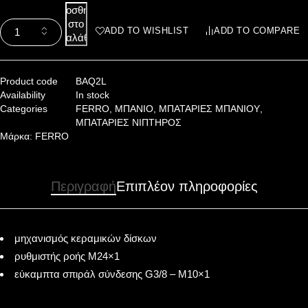
Προσθήκη
στο
ADD TO WISHLIST
ADD TO COMPARE
καλάθι
Product code
BAQ2L
Availability
In stock
Categories
FERRO
,
ΜΠΑΝΙΟ
,
ΜΠΑΤΑΡΙΕΣ ΜΠΑΝΙΟΥ
,
ΜΠΑΤΑΡΙΕΣ ΝΙΠΤΗΡΟΣ
Μάρκα:
FERRO
Περιγραφή
Επιπλέον πληροφορίες
μηχανισμός κεραμικών δίσκων
ρυθμιστής ροής M24×1
εύκαμπτα σπιράλ σύνδεσης G3/8 – M10×1