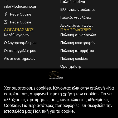
Ιταλική κουζίνα
info@fedecucine.gr
Ελληνικές ντουλάπες
Fede Cucine
Ιταλικές ντουλάπες
Fede Cucine
Ανακαινίσεις χώρων
ΛΟΓΑΡΙΑΣΜΟΣ
ΠΛΗΡΟΦΟΡΙΕΣ
Καλάθι αγορών
Πολιτική συναλλαγών
Ο λογαριασμός μου
Πολιτική επιστροφών
Οι παραγγελίες μου
Πολιτική απορρήτου
Λίστα αγαπημένων
Πολιτική cookies
Όροι χρήσης
Design & Development by
ALPHA DESIGNERS
© 2025
FEDE CUCINE
. All Rights
Reserved
Compare
(0)