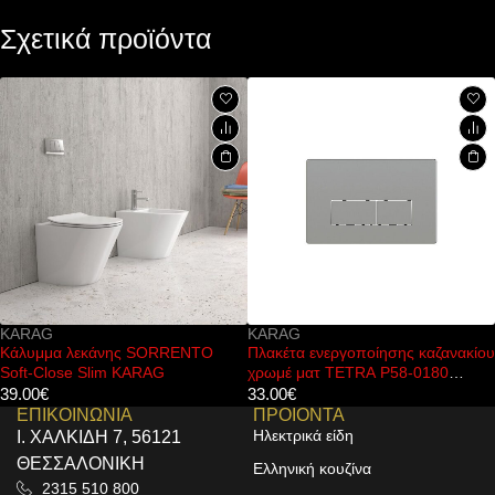
Σχετικά προϊόντα
KARAG
KARAG
εκάνης SORRENTO
Πλακέτα ενεργοποίησης καζανακίου
Κεφαλή ντο
 Slim KARAG
χρωμέ ματ TETRA P58-0180
PRAXIS KA
KARAG
33.00
€
33.00
€
ΕΠΙΚΟΙΝΩΝΙΑ
ΠΡΟΙΟΝΤΑ
Ηλεκτρικά είδη
Ι. ΧΑΛΚΙΔΗ 7, 56121
ΘΕΣΣΑΛΟΝΙΚΗ
Ελληνική κουζίνα
2315 510 800