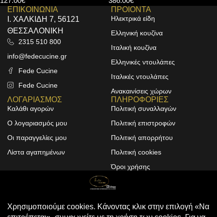
127.00
€
386.00
€
ΕΠΙΚΟΙΝΩΝΙΑ
ΠΡΟΙΟΝΤΑ
Ηλεκτρικά είδη
Ι. ΧΑΛΚΙΔΗ 7, 56121
ΘΕΣΣΑΛΟΝΙΚΗ
Ελληνική κουζίνα
2315 510 800
Ιταλική κουζίνα
info@fedecucine.gr
Ελληνικές ντουλάπες
Fede Cucine
Ιταλικές ντουλάπες
Fede Cucine
Ανακαινίσεις χώρων
ΛΟΓΑΡΙΑΣΜΟΣ
ΠΛΗΡΟΦΟΡΙΕΣ
Καλάθι αγορών
Πολιτική συναλλαγών
Ο λογαριασμός μου
Πολιτική επιστροφών
Οι παραγγελίες μου
Πολιτική απορρήτου
Λίστα αγαπημένων
Πολιτική cookies
Όροι χρήσης
Design & Development by
ALPHA DESIGNERS
© 2025
FEDE CUCINE
. All Rights