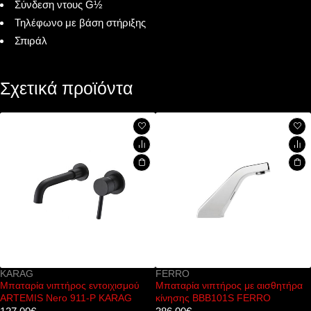
Σύνδεση ντους G½
Τηλέφωνο με βάση στήριξης
Σπιράλ
Σχετικά προϊόντα
KARAG
FERRO
Μπαταρία νιπτήρος εντοιχισμού
Μπαταρία νιπτήρος με αισθητήρα
ARTEMIS Nero 911-P KARAG
κίνησης BBB101S FERRO