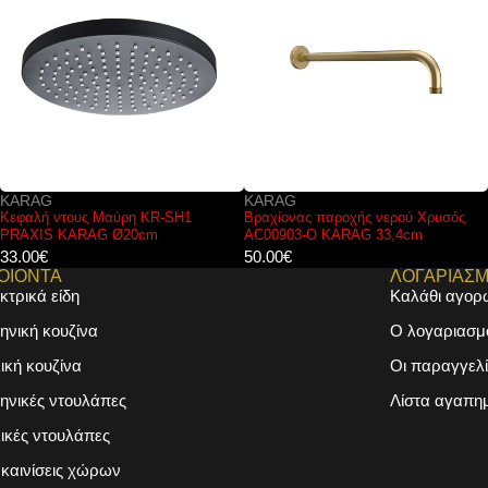
KARAG
KARAG
Βραχίονας παροχής νερού Χρυσός
Χαρτοθήκη κλειστή μαύρη NEW OVAL
AC00903-O KARAG 33,4cm
75051 KARAG
50.00
€
25.00
€
ΟΙΟΝΤΑ
ΛΟΓΑΡΙΑΣ
κτρικά είδη
Καλάθι αγορ
ηνική κουζίνα
Ο λογαριασμ
λική κουζίνα
Οι παραγγελί
ηνικές ντουλάπες
Λίστα αγαπη
λικές ντουλάπες
καινίσεις χώρων