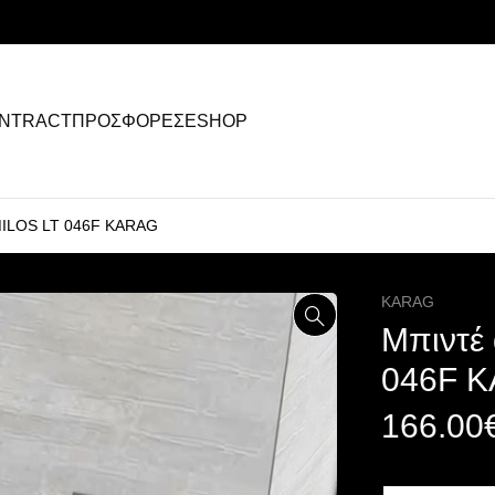
NTRACT
ΠΡΟΣΦΟΡΕΣ
ESHOP
 MILOS LT 046F KARAG
KARAG
Μπιντέ
046F 
166.00