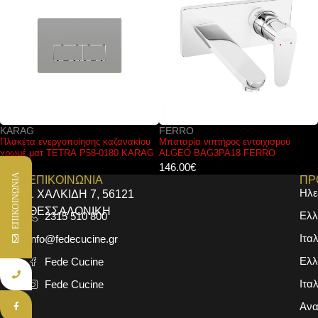
FERRO
KARAG
Μπαταρία νιπτήρος εντοιχισμού
Κεφαλή ντους Μαύρη KR-SH1
ALGEO BAG3PA18 FERRO
PRAXIS KARAG Ø20cm
146.00
€
33.00
€
ΕΠΙΚΟΙΝΩΝΙΑ
ΕΠΙΚΟΙΝΩΝΙΑ
ΠΡ
Ηλε
Ι. ΧΑΛΚΙΔΗ 7, 56121
ΘΕΣΣΑΛΟΝΙΚΗ
Ελλ
2315 510 800
Ιτα
info@fedecucine.gr
Ελλ
Fede Cucine
Ιτα
Fede Cucine
Ανα