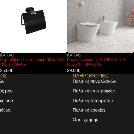
KARAG
KARAG
Κάλυμμα λεκάνης SORRENTO Soft-
Πλακέτα ενεργοποίησης καζανακίου
Close Slim KARAG
χρωμέ ματ TETRA P58-0180 KARAG
39.00
€
33.00
€
ΜΟΣ
ΠΛΗΡΟΦΟΡΙΕΣ
ών
Πολιτική συναλλαγών
ός μου
Πολιτική επιστροφών
ες μου
Πολιτική απορρήτου
μένων
Πολιτική cookies
Όροι χρήσης