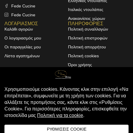
Ελληνικές ντουλάπες
Fede Cucine
Ιταλικές ντουλάπες
Fede Cucine
Ανακαινίσεις χώρων
ΛΟΓΑΡΙΑΣΜΟΣ
ΠΛΗΡΟΦΟΡΙΕΣ
Καλάθι αγορών
Πολιτική συναλλαγών
Ο λογαριασμός μου
Πολιτική επιστροφών
Οι παραγγελίες μου
Πολιτική απορρήτου
Λίστα αγαπημένων
Πολιτική cookies
Όροι χρήσης
Design & Development by
ALPHA DESIGNERS
© 2025
FEDE CUCINE
. All Rights
Reserved
Compare
(0)