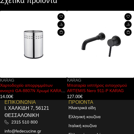
Σχετικά προϊόντα
KARAG
KARAG
οχείο απορριμμάτων
Μπαταρία νιπτήρος εντοιχισμού
Κάλυμμ
ό GA-8807N Χρωμέ KARAG
ARTEMIS Nero 911-P KARAG
Close 
127.00
€
39.00
€
ΕΠΙΚΟΙΝΩΝΙΑ
ΠΡΟΙΟΝΤΑ
Ηλεκτρικά είδη
Ι. ΧΑΛΚΙΔΗ 7, 56121
ΘΕΣΣΑΛΟΝΙΚΗ
Ελληνική κουζίνα
2315 510 800
Ιταλική κουζίνα
info@fedecucine.gr