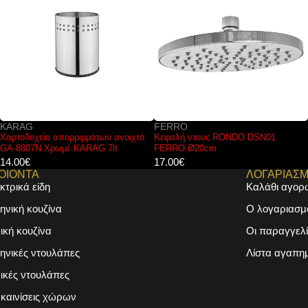
KARAG
FERRO
Χαρτοδοχείο απορριμμάτων ανοιχτό
Κεφαλή ντους RONDO DSN01
GA-8807N Χρωμέ KARAG 7lt
FERRO Ø20cm
14.00
€
17.00
€
ΟΙΟΝΤΑ
ΛΟΓΑΡΙΑΣ
κτρικά είδη
Καλάθι αγορ
ηνική κουζίνα
Ο λογαριασμ
λική κουζίνα
Οι παραγγελί
ηνικές ντουλάπες
Λίστα αγαπη
λικές ντουλάπες
καινίσεις χώρων