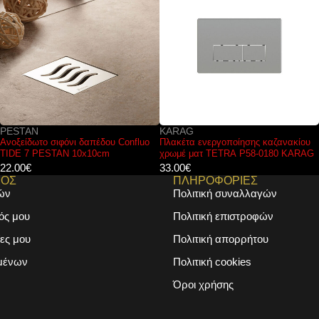
PESTAN
KARAG
Ανοξείδωτο σιφόνι δαπέδου Confluo
Πλακέτα ενεργοποίησης καζανακίου
TIDE 7 PESTAN 10x10cm
χρωμέ ματ TETRA P58-0180 KARAG
22.00
€
33.00
€
ΜΟΣ
ΠΛΗΡΟΦΟΡΙΕΣ
ών
Πολιτική συναλλαγών
ός μου
Πολιτική επιστροφών
ες μου
Πολιτική απορρήτου
μένων
Πολιτική cookies
Όροι χρήσης