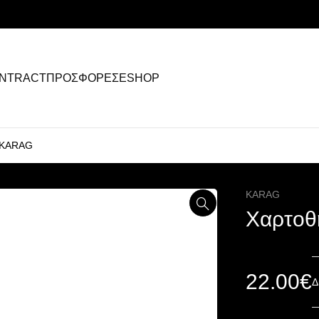
NTRACT
ΠΡΟΣΦΟΡΕΣ
ESHOP
 KARAG
KARAG
Χαρτοθ
22.00
€
Δ