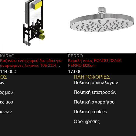
FERRO
KARAG
Κεφαλή ντους RONDO DSN01
Βραχίονας παροχής νερού Χρυσός
FERRO Ø20cm
AC00903-O KARAG 33,4cm
17.00
€
50.00
€
ΜΟΣ
ΠΛΗΡΟΦΟΡΙΕΣ
ών
Πολιτική συναλλαγών
ός μου
Πολιτική επιστροφών
ες μου
Πολιτική απορρήτου
μένων
Πολιτική cookies
Όροι χρήσης