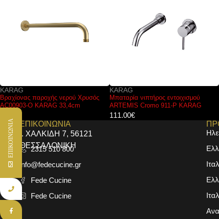
KARAG
FERRO
Μπαταρία νιπτήρος εντοιχισμού
Μπαταρία νιπτήρος FIESTA BFI2A
ARTEMIS Cromo 911-P KARAG
FERRO
111.00
€
80.00
€
ΕΠΙΚΟΙΝΩΝΙΑ
ΕΠΙΚΟΙΝΩΝΙΑ
ΠΡ
Ηλε
Ι. ΧΑΛΚΙΔΗ 7, 56121
ΘΕΣΣΑΛΟΝΙΚΗ
Ελλ
2315 510 800
Ιτα
info@fedecucine.gr
Ελλ
Fede Cucine
Ιτα
Fede Cucine
Ανα