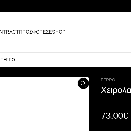
NTRACT
ΠΡΟΣΦΟΡΕΣ
ESHOP
1 FERRO
FERRO
Χειρολ
73.00
€