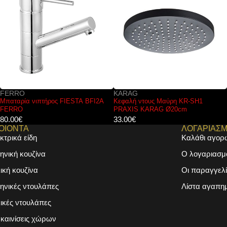
KARAG
KARAG
Κεφαλή ντους Μαύρη KR-SH1
Καζανάκι εντοιχισμού δαπέδου για
PRAXIS KARAG Ø20cm
αναρτώμενες λεκάνες T05-2114
KARAG
33.00
€
144.00
€
ΟΙΟΝΤΑ
ΛΟΓΑΡΙΑΣ
κτρικά είδη
Καλάθι αγορ
ηνική κουζίνα
Ο λογαριασμ
λική κουζίνα
Οι παραγγελί
ηνικές ντουλάπες
Λίστα αγαπη
λικές ντουλάπες
καινίσεις χώρων