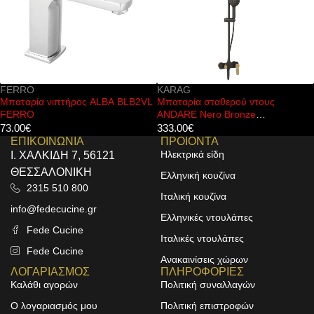
FERRO
KARAG
Μπαταρία νιπτήρος ALBA BLB2VL
Μπαταρία σταθερού ντους
FERRO
ANDARE Nero Bronze
WNW33R98PA-B KARAG
73.00
€
333.00
€
ΕΠΙΚΟΙΝΩΝΙΑ
ΠΡΟΙΟΝΤΑ
Ηλεκτρικά είδη
Ι. ΧΑΛΚΙΔΗ 7, 56121
ΘΕΣΣΑΛΟΝΙΚΗ
Ελληνική κουζίνα
2315 510 800
Ιταλική κουζίνα
info@fedecucine.gr
Ελληνικές ντουλάπες
Fede Cucine
Ιταλικές ντουλάπες
Fede Cucine
Ανακαινίσεις χώρων
ΛΟΓΑΡΙΑΣΜΟΣ
ΠΛΗΡΟΦΟΡΙΕΣ
Καλάθι αγορών
Πολιτική συναλλαγών
Ο λογαριασμός μου
Πολιτική επιστροφών