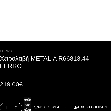
FERRO
Χειρολαβή METALIA R66813.44
FERRO
219.00
€
Προσθήκη
στο
ADD TO WISHLIST
ADD TO COMPARE
καλάθι