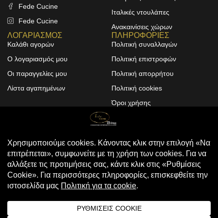
Fede Cucine
Ιταλικές ντουλάπες
Fede Cucine
Ανακαινίσεις χώρων
ΛΟΓΑΡΙΑΣΜΟΣ
ΠΛΗΡΟΦΟΡΙΕΣ
Καλάθι αγορών
Πολιτική συναλλαγών
Ο λογαριασμός μου
Πολιτική επιστροφών
Οι παραγγελίες μου
Πολιτική απορρήτου
Λίστα αγαπημένων
Πολιτική cookies
Όροι χρήσης
Design & Development by
ALPHA DESIGNERS
© 2025
FEDE CUCINE
. All Rights
Reserved
Compare
(0)