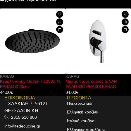
KARAG
KARAG
Κεφαλή ντους Μαύρη H13801-N
Μίκτης ντους διπλός SINAR
KARAG Ø20cm
FA24163C PRAXIS KARAG
44.00
€
94.00
€
ΕΠΙΚΟΙΝΩΝΙΑ
ΠΡΟΙΟΝΤΑ
Ηλεκτρικά είδη
Ι. ΧΑΛΚΙΔΗ 7, 56121
ΘΕΣΣΑΛΟΝΙΚΗ
Ελληνική κουζίνα
2315 510 800
Ιταλική κουζίνα
info@fedecucine.gr
Ελληνικές ντουλάπες