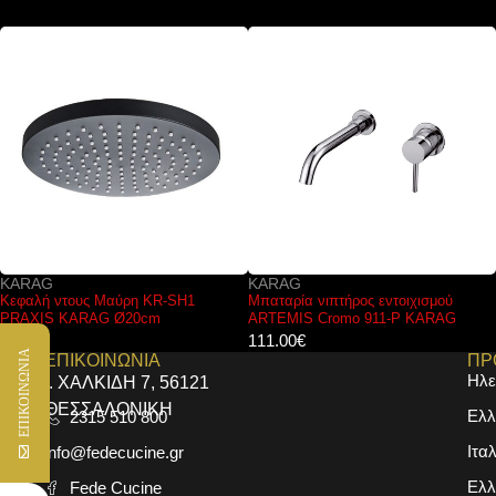
KARAG
FERRO
Μπαταρία νιπτήρος εντοιχισμού
Μπαταρία νιπτήρος BFO2 FERRO
ARTEMIS Cromo 911-P KARAG
ONE
111.00
€
44.00
€
ΕΠΙΚΟΙΝΩΝΙΑ
ΕΠΙΚΟΙΝΩΝΙΑ
ΠΡ
Ηλε
Ι. ΧΑΛΚΙΔΗ 7, 56121
ΘΕΣΣΑΛΟΝΙΚΗ
Ελλ
2315 510 800
Ιτα
info@fedecucine.gr
Ελλ
Fede Cucine