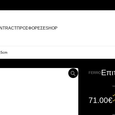
NTRACT
ΠΡΟΣΦΟΡΕΣ
ESHOP
9,5cm
Επι
FERRO
71.00
€