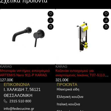
Σχετικά προϊόντα
KARAG
KARAG
Μπαταρία νιπτήρος εντοιχισμού
Καζανάκι εντοιχισμού για
ARTEMIS Nero 911-P KARAG
αναρτώμενες λεκάνες T07-5113
KARAG
127.00
€
321.00
€
ΕΠΙΚΟΙΝΩΝΙΑ
ΠΡΟΙΟΝΤΑ
Ηλεκτρικά είδη
Ι. ΧΑΛΚΙΔΗ 7, 56121
ΘΕΣΣΑΛΟΝΙΚΗ
Ελληνική κουζίνα
2315 510 800
Ιταλική κουζίνα
info@fedecucine.gr