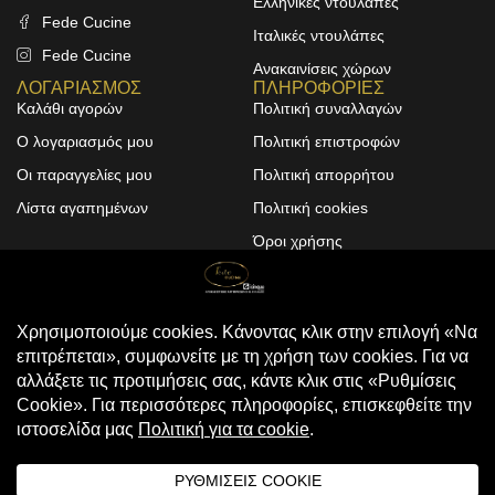
Ελληνικές ντουλάπες
Fede Cucine
Ιταλικές ντουλάπες
Fede Cucine
Ανακαινίσεις χώρων
ΛΟΓΑΡΙΑΣΜΟΣ
ΠΛΗΡΟΦΟΡΙΕΣ
Καλάθι αγορών
Πολιτική συναλλαγών
Ο λογαριασμός μου
Πολιτική επιστροφών
Οι παραγγελίες μου
Πολιτική απορρήτου
Λίστα αγαπημένων
Πολιτική cookies
Όροι χρήσης
Design & Development by
ALPHA DESIGNERS
© 2025
FEDE CUCINE
. All Rights
Reserved
Compare
(0)