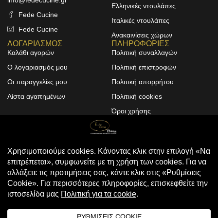
info@fedecucine.gr
Ελληνικές ντουλάπες
Fede Cucine
Ιταλικές ντουλάπες
Fede Cucine
Ανακαινίσεις χώρων
ΛΟΓΑΡΙΑΣΜΟΣ
ΠΛΗΡΟΦΟΡΙΕΣ
Καλάθι αγορών
Πολιτική συναλλαγών
Ο λογαριασμός μου
Πολιτική επιστροφών
Οι παραγγελίες μου
Πολιτική απορρήτου
Λίστα αγαπημένων
Πολιτική cookies
Όροι χρήσης
Design & Development by
ALPHA DESIGNERS
© 2025
FEDE CUCINE
. All Rights
Reserved
Compare
(0)