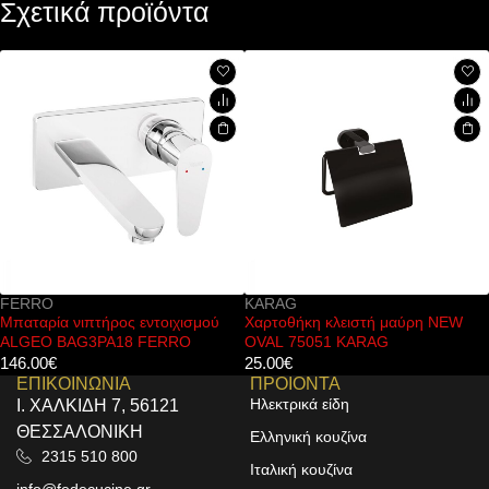
Σχετικά προϊόντα
FERRO
KARAG
Μπαταρία νιπτήρος εντοιχισμού
Χαρτοθήκη κλειστή μαύρη NEW
ALGEO BAG3PA18 FERRO
OVAL 75051 KARAG
146.00
€
25.00
€
ΕΠΙΚΟΙΝΩΝΙΑ
ΠΡΟΙΟΝΤΑ
Ηλεκτρικά είδη
Ι. ΧΑΛΚΙΔΗ 7, 56121
ΘΕΣΣΑΛΟΝΙΚΗ
Ελληνική κουζίνα
2315 510 800
Ιταλική κουζίνα