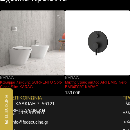
KARAG
FERRO
Μίκτης ντους διπλός ARTEMIS Nero
Μπαταρία νιπτήρος BFO2 FERRO
BM34F02C KARAG
ONE
133.00
€
44.00
€
ΕΠΙΚΟΙΝΩΝΙΑ
ΕΠΙΚΟΙΝΩΝΙΑ
ΠΡ
Ηλε
Ι. ΧΑΛΚΙΔΗ 7, 56121
ΘΕΣΣΑΛΟΝΙΚΗ
Ελλ
2315 510 800
Ιτα
info@fedecucine.gr