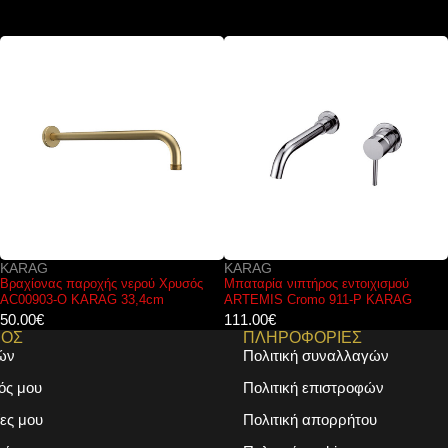
KARAG
KARAG
Μπαταρία νιπτήρος εντοιχισμού
Κάλυμμα λεκάνης SORRENTO Soft-
ARTEMIS Cromo 911-P KARAG
Close Slim KARAG
111.00
€
39.00
€
ΜΟΣ
ΠΛΗΡΟΦΟΡΙΕΣ
ών
Πολιτική συναλλαγών
ός μου
Πολιτική επιστροφών
ες μου
Πολιτική απορρήτου