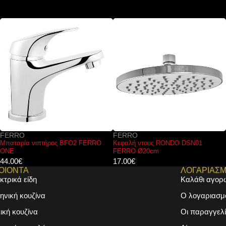
FERRO
KARAG
Κεφαλή ντους RONDO DSN01
Βραχίονας παροχής νερού Χρυσός
FERRO Ø20cm
AC00903-O KARAG 33,4cm
17.00
€
50.00
€
ΟΙΟΝΤΑ
ΛΟΓΑΡΙΑΣ
κτρικά είδη
Καλάθι αγορ
ηνική κουζίνα
Ο λογαριασμ
λική κουζίνα
Οι παραγγελί