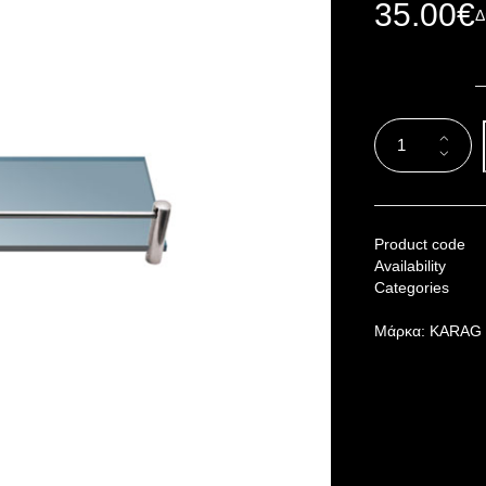
35.00
€
Δ
Product code
Availability
Categories
Μάρκα:
KARAG