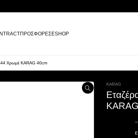
NTRACT
ΠΡΟΣΦΟΡΕΣ
ESHOP
644 Χρωμέ KARAG 40cm
KARAG
Εταζέρ
KARAG
Ε