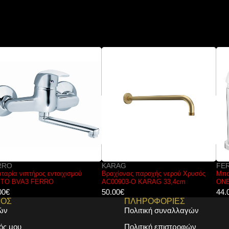
KARAG
FERRO
Βραχίονας παροχής νερού Χρυσός
Μπαταρία νιπτήρος BFO2 FERRO
AC00903-O KARAG 33,4cm
ONE
50.00
€
44.00
€
ΜΟΣ
ΠΛΗΡΟΦΟΡΙΕΣ
ών
Πολιτική συναλλαγών
ός μου
Πολιτική επιστροφών