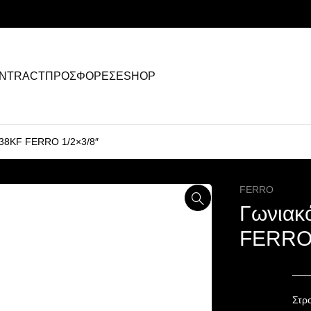
NTRACT
ΠΡΟΣΦΟΡΕΣ
ESHOP
238KF FERRO 1/2×3/8″
FERRO
Γωνιακ
FERRO 
Στρο