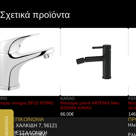
Σχετικά προϊόντα
KARAG
FERRO
Μπαταρία μπιντέ ARTEMIS Nero
Μπαταρία νιπτήρος εντοιχισμού
B205A05 KARAG
ALGEO BAG3PA18 FERRO
66.00
€
146.00
€
ΕΠΙΚΟΙΝΩΝΙΑ
ΕΠΙΚΟΙΝΩΝΙΑ
ΠΡ
Ηλε
Ι. ΧΑΛΚΙΔΗ 7, 56121
ΘΕΣΣΑΛΟΝΙΚΗ
Ελλ
2315 510 800