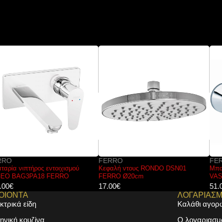
FERRO
FERRO
Κεφαλή ντους RONDO DSN01
Μπαταρία νιπτήρος εντοιχισμού
FERRO Ø20cm
VASTO BVA3 FERRO
17.00
€
51.00
€
ΟΙΟΝΤΑ
ΛΟΓΑΡΙΑΣ
κτρικά είδη
Καλάθι αγορ
ηνική κουζίνα
Ο λογαριασμ