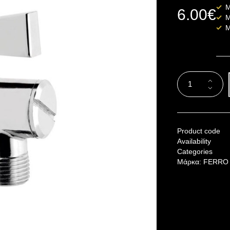
Μ
6.00
€
Μ
Μ
Product code
Availability
Categories
Μάρκα:
FERRO