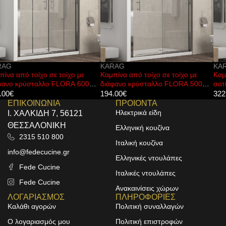
KARAG
KARAG
Καμπίνα από τοίχο σε τοίχο με
Καμπίνα από τοίχο σε τοίχο με
διάφανο κρύσταλλο FLORA 500
σατινέ κρύσταλλο FLORA 600
Cromo KARAG 100x190cm
Cromo KARAG 150x190cm
194.00
€
322.00
€
ΕΠΙΚΟΙΝΩΝΙΑ
ΠΡΟΙΟΝΤΑ
Ηλεκτρικά είδη
Ι. ΧΑΛΚΙΔΗ 7, 56121
ΘΕΣΣΑΛΟΝΙΚΗ
Ελληνική κουζίνα
2315 510 800
Ιταλική κουζίνα
info@fedecucine.gr
Ελληνικές ντουλάπες
Fede Cucine
Ιταλικές ντουλάπες
Fede Cucine
Ανακαινίσεις χώρων
ΛΟΓΑΡΙΑΣΜΟΣ
ΠΛΗΡΟΦΟΡΙΕΣ
Καλάθι αγορών
Πολιτική συναλλαγών
Ο λογαριασμός μου
Πολιτική επιστροφών