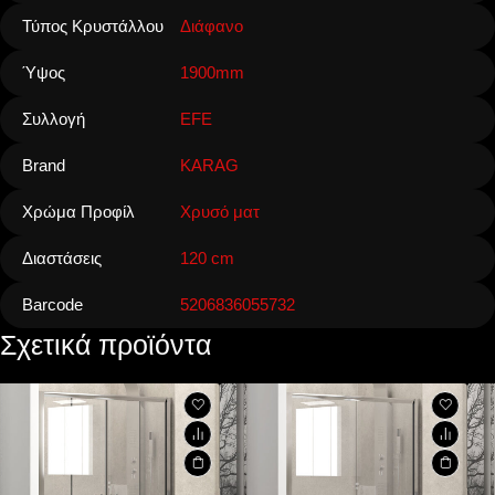
Τύπος Κρυστάλλου
Διάφανο
Ύψος
1900mm
Συλλογή
EFE
Brand
KARAG
Χρώμα Προφίλ
Χρυσό ματ
Διαστάσεις
120 cm
Barcode
5206836055732
Σχετικά προϊόντα