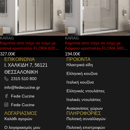
KARAG
KARAG
Καμπίνα από τοίχο σε τοίχο με
Καμπίνα από τοίχο σε τοίχο με
διάφανο κρύσταλλο FLORA 500
διάφανο κρύσταλλο FLORA 600
Cromo KARAG 100x190cm
Cromo KARAG 160x190cm
194.00
€
272.00
€
ΕΠΙΚΟΙΝΩΝΙΑ
ΠΡΟΙΟΝΤΑ
Ηλεκτρικά είδη
Ι. ΧΑΛΚΙΔΗ 7, 56121
ΘΕΣΣΑΛΟΝΙΚΗ
Ελληνική κουζίνα
2315 510 800
Ιταλική κουζίνα
info@fedecucine.gr
Ελληνικές ντουλάπες
Fede Cucine
Ιταλικές ντουλάπες
Fede Cucine
Ανακαινίσεις χώρων
ΛΟΓΑΡΙΑΣΜΟΣ
ΠΛΗΡΟΦΟΡΙΕΣ
Καλάθι αγορών
Πολιτική συναλλαγών
Ο λογαριασμός μου
Πολιτική επιστροφών