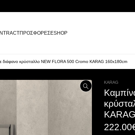
NTRACT
ΠΡΟΣΦΟΡΕΣ
ESHOP
ο με διάφανο κρύσταλλο NEW FLORA 500 Cromo KARAG 160x180cm
KARAG
Καμπίνα
κρύστα
KARAG
222.00