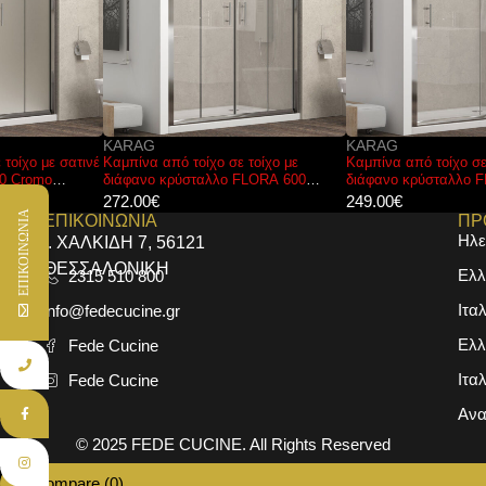
KARAG
KARAG
Καμπίνα από τοίχο σε τοίχο με
Καμπίνα από τοίχο σε τοίχο με
διάφανο κρύσταλλο FLORA 600
διάφανο κρύσταλλο FLORA 500
Cromo KARAG 160x190cm
Cromo KARAG 150x190cm
272.00
€
249.00
€
ΕΠΙΚΟΙΝΩΝΙΑ
ΕΠΙΚΟΙΝΩΝΙΑ
ΠΡ
Ηλε
Ι. ΧΑΛΚΙΔΗ 7, 56121
ΘΕΣΣΑΛΟΝΙΚΗ
Ελλ
2315 510 800
Ιτα
info@fedecucine.gr
Ελλ
Fede Cucine
Ιτα
Fede Cucine
Ανα
© 2025
FEDE CUCINE
. All Rights Reserved
Compare
(0)