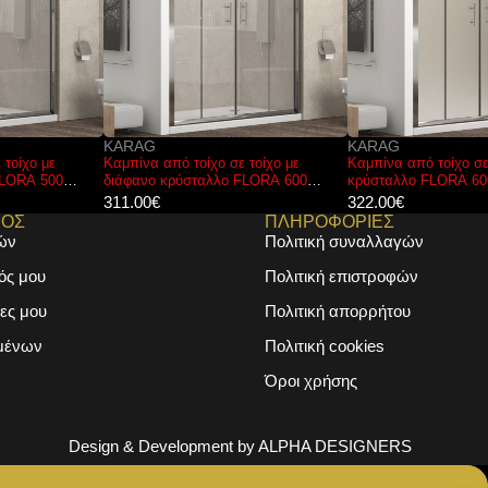
KARAG
KARAG
Καμπίνα από τοίχο σε τοίχο με
Καμπίνα από τοίχο σε τοίχο με σατινέ
διάφανο κρύσταλλο FLORA 600
κρύσταλλο FLORA 600 Cromo
Cromo KARAG 190x190cm
KARAG 150x190cm
311.00
€
322.00
€
ΜΟΣ
ΠΛΗΡΟΦΟΡΙΕΣ
ών
Πολιτική συναλλαγών
ός μου
Πολιτική επιστροφών
ες μου
Πολιτική απορρήτου
μένων
Πολιτική cookies
Όροι χρήσης
Design & Development by
ALPHA DESIGNERS