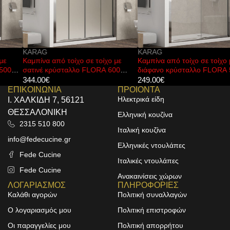
KARAG
KARAG
Καμπίνα από τοίχο σε τοίχο με
Καμπίνα από τοίχο σε τοίχο με
σατινέ κρύσταλλο FLORA 600
διάφανο κρύσταλλο FLORA 500
Cromo KARAG 190x190cm
Cromo KARAG 150x190cm
344.00
€
249.00
€
ΕΠΙΚΟΙΝΩΝΙΑ
ΠΡΟΙΟΝΤΑ
Ηλεκτρικά είδη
Ι. ΧΑΛΚΙΔΗ 7, 56121
ΘΕΣΣΑΛΟΝΙΚΗ
Ελληνική κουζίνα
2315 510 800
Ιταλική κουζίνα
info@fedecucine.gr
Ελληνικές ντουλάπες
Fede Cucine
Ιταλικές ντουλάπες
Fede Cucine
Ανακαινίσεις χώρων
ΛΟΓΑΡΙΑΣΜΟΣ
ΠΛΗΡΟΦΟΡΙΕΣ
Καλάθι αγορών
Πολιτική συναλλαγών
Ο λογαριασμός μου
Πολιτική επιστροφών
Οι παραγγελίες μου
Πολιτική απορρήτου