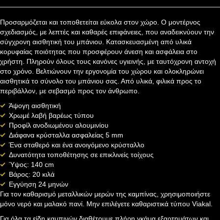
Προσαρμόζεται και τοποθετείται εύκολα στον χώρο. Ο μοντέρνος
σχεδιασμός, με λεπτές και καθαρές επιφάνειες, που αναδεικνύουν την
σύγχρονη αισθητική του μπάνιου. Κατασκευασμένη από υλικά
κορυφαίας ποιότητας που προσφέρουν άνεση και ασφάλεια στο
χρήστη. Πληρούν όλους τους κανόνες υγιεινής, με ταυτόχρονη αντοχή
στο χρόνο. Βελτιώνουν την εργονομία του χώρου και ολοκληρώνει
αισθητικά το σύνολο του μπάνιου σας. Από υλικά, φιλικά προς το
περιβάλλον, με σεβασμό προς τον άνθρωπο.
Άψογη αισθητική
Χρωμέ λαβή βαρέως τύπου
Προφίλ ανοδιωμένου αλουμινίου
Διάφανα κρύσταλλα ασφαλείας 5 mm
Ένα σταθερό και ένα ανοιγόμενο κρύσταλλο
Δυνατότητα τοποθέτησης σε επικλινείς τοίχους
Ύψος: 140 cm
Βάρος: 20 κιλά
Εγγύηση 24 μηνών
Για τον καθαρισμό μεταλλικών μερών της καμπίνας, χρησιμοποιήστε
μόνο νερό και μαλακό πανί. Μην επιλέγετε καθαριστικά τύπου Viakal.
Για όλα τα είδη καμπινών διαθέτουμε πλήρη γκάμα εξαρτημάτων και