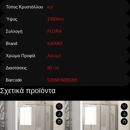
Τύπος Κρυστάλλου
Icy
Ύψος
1900mm
Συλλογή
FLORA
Brand
KARAG
Χρώμα Προφίλ
Χρωμέ
Διαστάσεις
80 cm
Barcode
5206836056395
Σχετικά προϊόντα