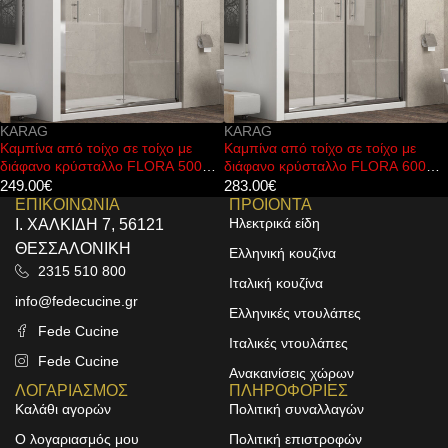
KARAG
KARAG
Καμπίνα από τοίχο σε τοίχο με
Καμπίνα ημικυκλική με διάφανο
διάφανο κρύσταλλο FLORA 600
κρύσταλλο FLORA 200 Cromo
Cromo KARAG 180x190cm
KARAG
283.00
€
ΕΠΙΚΟΙΝΩΝΙΑ
ΠΡΟΙΟΝΤΑ
Ηλεκτρικά είδη
Ι. ΧΑΛΚΙΔΗ 7, 56121
ΘΕΣΣΑΛΟΝΙΚΗ
Ελληνική κουζίνα
2315 510 800
Ιταλική κουζίνα
info@fedecucine.gr
Ελληνικές ντουλάπες
Fede Cucine
Ιταλικές ντουλάπες
Fede Cucine
Ανακαινίσεις χώρων
ΛΟΓΑΡΙΑΣΜΟΣ
ΠΛΗΡΟΦΟΡΙΕΣ
Καλάθι αγορών
Πολιτική συναλλαγών
Ο λογαριασμός μου
Πολιτική επιστροφών