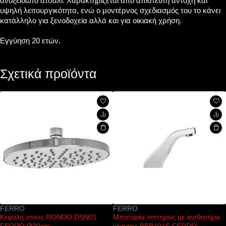
ανοξείδωτο ατσάλι. Χαρακτηρίζεται από απίστευτη αντοχή και
υψηλή λειτουργικότητα, ενώ ο μοντέρνος σχεδιασμός του το κάνει
κατάλληλο για ξενοδοχεία αλλά και για οικιακή χρήση.
Εγγύηση 20 ετών.
Σχετικά προϊόντα
FERRO
KARAG
DO DSN01
Μπαταρία νιπτήρος με αισθητήρα
Κάλυμμα λεκάνης 