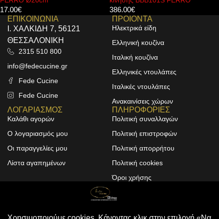
κίνησης BBB101S FERRO
Soft-Close Slim KA
386.00
€
39.00
€
ΕΠΙΚΟΙΝΩΝΙΑ
ΠΡΟΙΟΝΤΑ
Ηλεκτρικά είδη
Ι. ΧΑΛΚΙΔΗ 7, 56121
ΘΕΣΣΑΛΟΝΙΚΗ
Ελληνική κουζίνα
2315 510 800
Ιταλική κουζίνα
info@fedecucine.gr
Ελληνικές ντουλάπες
Fede Cucine
Ιταλικές ντουλάπες
Fede Cucine
Ανακαινίσεις χώρων
ΛΟΓΑΡΙΑΣΜΟΣ
ΠΛΗΡΟΦΟΡΙΕΣ
Καλάθι αγορών
Πολιτική συναλλαγών
Ο λογαριασμός μου
Πολιτική επιστροφών
Οι παραγγελίες μου
Πολιτική απορρήτου
Λίστα αγαπημένων
Πολιτική cookies
Όροι χρήσης
Design & Development by
ALPHA DESIGNERS