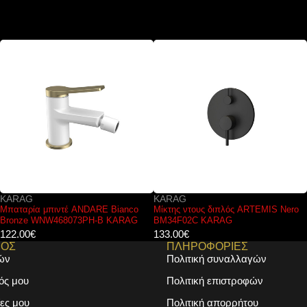
KARAG
KARAG
Μίκτης ντους διπλός ARTEMIS Nero
Κεφαλή ντους Μαύρη KR-SH1
BM34F02C KARAG
PRAXIS KARAG Ø20cm
133.00
€
33.00
€
ΜΟΣ
ΠΛΗΡΟΦΟΡΙΕΣ
ών
Πολιτική συναλλαγών
ός μου
Πολιτική επιστροφών
ες μου
Πολιτική απορρήτου