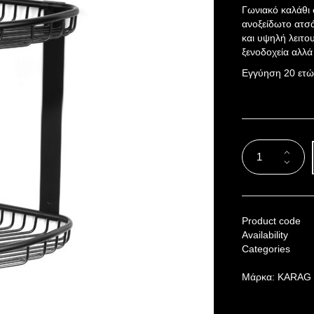
Γωνιακό καλάθι
ανοξείδωτο ατσ
και υψηλή λειτο
ξενοδοχεία αλλά 
Εγγύηση 20 ετώ
Product code
Availability
Categories
Μάρκα:
KARAG