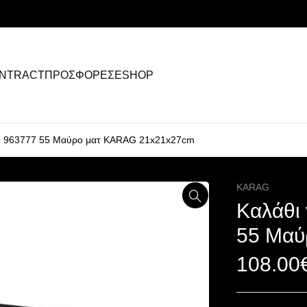
NTRACT
ΠΡΟΣΦΟΡΕΣ
ESHOP
TI 963777 55 Μαύρο ματ KARAG 21x21x27cm
KARAG
Καλάθι
55 Μαύ
108.00