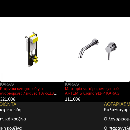
KARAG
KARAG
Μπαταρία νιπτήρος εντοιχισμού
Μπαταρία μπιντέ ANDARE Bianco
ARTEMIS Cromo 911-P KARAG
Bronze WNW468073PH-B KARAG
111.00
€
122.00
€
ΟΙΟΝΤΑ
ΛΟΓΑΡΙΑΣ
κτρικά είδη
Καλάθι αγορ
ηνική κουζίνα
Ο λογαριασμ
λική κουζίνα
Οι παραγγελί