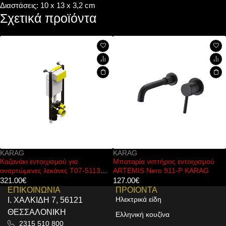
Διαστάσεις: 10 x 13 x 3,2 cm
Σχετικά προϊόντα
KARAG
KARAG
Καζανάκι εντοιχισμού για
Μπαταρία νιπτήρος εντοιχισμού
αναρτώμενες λεκάνες T07-5113
ARTEMIS Nero 911-P KARAG
KARAG
321.00
€
127.00
€
ΕΠΙΚΟΙΝΩΝΙΑ
ΠΡΟΙΟΝΤΑ
Ηλεκτρικά είδη
Ι. ΧΑΛΚΙΔΗ 7, 56121
ΘΕΣΣΑΛΟΝΙΚΗ
Ελληνική κουζίνα
2315 510 800