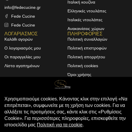
Ιταλική κουζίνα
info@fedecucine.gr
Ελληνικές ντουλάπες
Fede Cucine
Ιταλικές ντουλάπες
Fede Cucine
Ανακαινίσεις χώρων
ΛΟΓΑΡΙΑΣΜΟΣ
ΠΛΗΡΟΦΟΡΙΕΣ
Καλάθι αγορών
Πολιτική συναλλαγών
Ο λογαριασμός μου
Πολιτική επιστροφών
Οι παραγγελίες μου
Πολιτική απορρήτου
Λίστα αγαπημένων
Πολιτική cookies
Όροι χρήσης
Design & Development by
ALPHA DESIGNERS
© 2025
FEDE CUCINE
. All Rights
Reserved
Compare
(0)