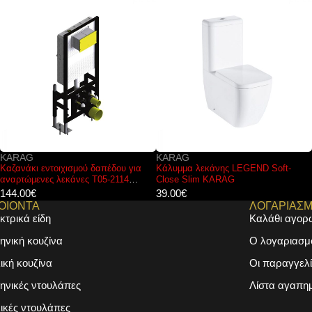
KARAG
FERRO
Κάλυμμα λεκάνης LEGEND Soft-
Μπαταρία νιπτήρος με αισθητήρα
Close Slim KARAG
κίνησης BBB101S FERRO
39.00
€
386.00
€
ΟΙΟΝΤΑ
ΛΟΓΑΡΙΑΣ
κτρικά είδη
Καλάθι αγορ
ηνική κουζίνα
Ο λογαριασμ
λική κουζίνα
Οι παραγγελί
ηνικές ντουλάπες
Λίστα αγαπη
λικές ντουλάπες