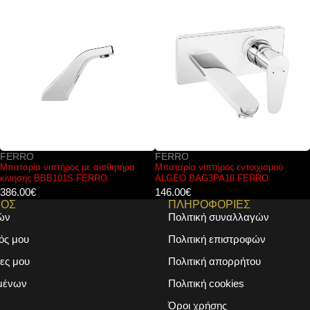
FERRO
FERRO
Μπαταρία νιπτήρος εντοιχισμού
Μπαταρία νιπτήρος FIESTA BFI2A
ALGEO BAG3PA18 FERRO
FERRO
146.00
€
80.00
€
ΜΟΣ
ΠΛΗΡΟΦΟΡΙΕΣ
ών
Πολιτική συναλλαγών
ός μου
Πολιτική επιστροφών
ες μου
Πολιτική απορρήτου
μένων
Πολιτική cookies
Όροι χρήσης