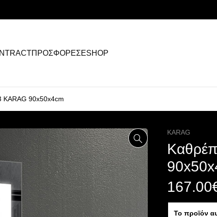
NTRACT
ΠΡΟΣΦΟΡΕΣ
ESHOP
03 KARAG 90x50x4cm
KARAG
Καθρέπ
90x50x
167.00
Το προϊόν α