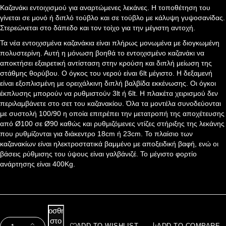
Καζανάκι εντοιχισμού για αναρτώμενες λεκάνες. Η τοποθέτηση του
γίνεται σε μονό ή διπλό τούβλο και σε τούβλο με κάλυψη γυψοσανίδας.
Στερεώνεται στο δάπεδο και τον τοίχο για την μέγιστη αντοχή.
Τα νέα εντοιχισμένα καζανάκια είναι πλήρως μονωμένα με διογκωμένη
πολυστερίνη. Αυτή η μόνωση βοηθά το εντοιχισμένο καζανάκι να
αποκτήσει εξαιρετική αντίσταση στην κρούση και διπλή μείωση της
στάθμης θορύβου. Ο όγκος του νερού είναι 6lt μέγιστο. Η δεξαμενή
είναι εξοπλισμένη με ορειχάλκινη διπλή βαλβίδα εκκένωσης. Οι όγκοι
έκπλυσης μπορούν να ρυθμιστούν 3lt ή 6lt. Η πλακέτα χειρισμού δεν
περιλαμβάνετε στο σετ του καζανακίου. Όλα τα μοντέλα συνοδεύονται
με συστολή 100/90 η οποία επιτρέπει την μετατροπή της αποχέτευσης
από Ø100 σε Ø90 καθώς και ρυθμιζόμενες ντίζες στήριξης της λεκάνης
που ρυθμίζονται για διάκεντρο 18cm ή 23cm. Το πλαίσιο των
καζανακίων είναι ηλεκτροστατικά βαμμένο με αποξειδική βαφή, ενώ οι
βάσεις ρύθμισης του ύψους είναι γαλβάνιζέ. Το μέγιστο φορτίο
ανάρτησης είναι 400Kg.
Προσθήκη
στο
ADD TO WISHLIST
ADD TO COMPARE