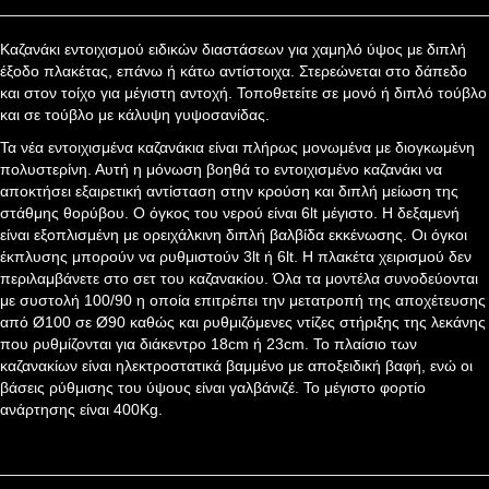
Καζανάκι εντοιχισμού ειδικών διαστάσεων για χαμηλό ύψος με διπλή
έξοδο πλακέτας, επάνω ή κάτω αντίστοιχα. Στερεώνεται στο δάπεδο
και στον τοίχο για μέγιστη αντοχή. Τοποθετείτε σε μονό ή διπλό τούβλο
και σε τούβλο με κάλυψη γυψοσανίδας.
Τα νέα εντοιχισμένα καζανάκια είναι πλήρως μονωμένα με διογκωμένη
πολυστερίνη. Αυτή η μόνωση βοηθά το εντοιχισμένο καζανάκι να
αποκτήσει εξαιρετική αντίσταση στην κρούση και διπλή μείωση της
στάθμης θορύβου. Ο όγκος του νερού είναι 6lt μέγιστο. Η δεξαμενή
είναι εξοπλισμένη με ορειχάλκινη διπλή βαλβίδα εκκένωσης. Οι όγκοι
έκπλυσης μπορούν να ρυθμιστούν 3lt ή 6lt. Η πλακέτα χειρισμού δεν
περιλαμβάνετε στο σετ του καζανακίου. Όλα τα μοντέλα συνοδεύονται
με συστολή 100/90 η οποία επιτρέπει την μετατροπή της αποχέτευσης
από Ø100 σε Ø90 καθώς και ρυθμιζόμενες ντίζες στήριξης της λεκάνης
που ρυθμίζονται για διάκεντρο 18cm ή 23cm. Το πλαίσιο των
καζανακίων είναι ηλεκτροστατικά βαμμένο με αποξειδική βαφή, ενώ οι
βάσεις ρύθμισης του ύψους είναι γαλβάνιζέ. Το μέγιστο φορτίο
ανάρτησης είναι 400Kg.