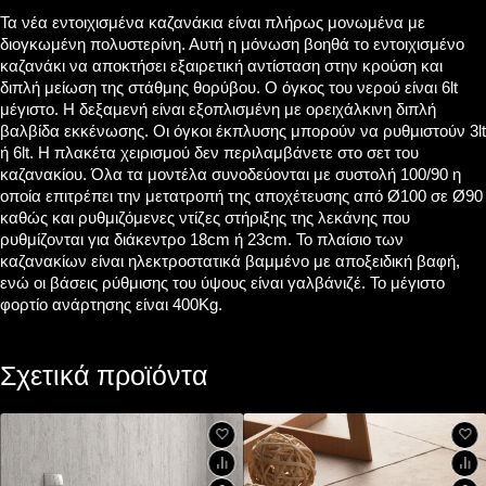
Τα νέα εντοιχισμένα καζανάκια είναι πλήρως μονωμένα με
διογκωμένη πολυστερίνη. Αυτή η μόνωση βοηθά το εντοιχισμένο
καζανάκι να αποκτήσει εξαιρετική αντίσταση στην κρούση και
διπλή μείωση της στάθμης θορύβου. Ο όγκος του νερού είναι 6lt
μέγιστο. Η δεξαμενή είναι εξοπλισμένη με ορειχάλκινη διπλή
βαλβίδα εκκένωσης. Οι όγκοι έκπλυσης μπορούν να ρυθμιστούν 3lt
ή 6lt. Η πλακέτα χειρισμού δεν περιλαμβάνετε στο σετ του
καζανακίου. Όλα τα μοντέλα συνοδεύονται με συστολή 100/90 η
οποία επιτρέπει την μετατροπή της αποχέτευσης από Ø100 σε Ø90
καθώς και ρυθμιζόμενες ντίζες στήριξης της λεκάνης που
ρυθμίζονται για διάκεντρο 18cm ή 23cm. Το πλαίσιο των
καζανακίων είναι ηλεκτροστατικά βαμμένο με αποξειδική βαφή,
ενώ οι βάσεις ρύθμισης του ύψους είναι γαλβάνιζέ. Το μέγιστο
φορτίο ανάρτησης είναι 400Kg.
Σχετικά προϊόντα