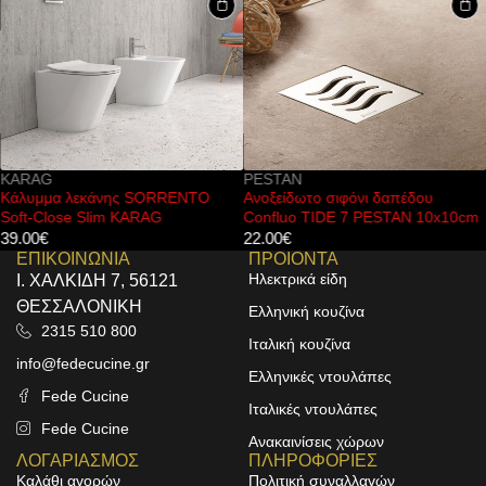
KARAG
PESTAN
Κάλυμμα λεκάνης SORRENTO
Ανοξείδωτο σιφόνι δαπέδου
Soft-Close Slim KARAG
Confluo TIDE 7 PESTAN 10x10cm
39.00
€
22.00
€
ΕΠΙΚΟΙΝΩΝΙΑ
ΠΡΟΙΟΝΤΑ
Ηλεκτρικά είδη
Ι. ΧΑΛΚΙΔΗ 7, 56121
ΘΕΣΣΑΛΟΝΙΚΗ
Ελληνική κουζίνα
2315 510 800
Ιταλική κουζίνα
info@fedecucine.gr
Ελληνικές ντουλάπες
Fede Cucine
Ιταλικές ντουλάπες
Fede Cucine
Ανακαινίσεις χώρων
ΛΟΓΑΡΙΑΣΜΟΣ
ΠΛΗΡΟΦΟΡΙΕΣ
Καλάθι αγορών
Πολιτική συναλλαγών