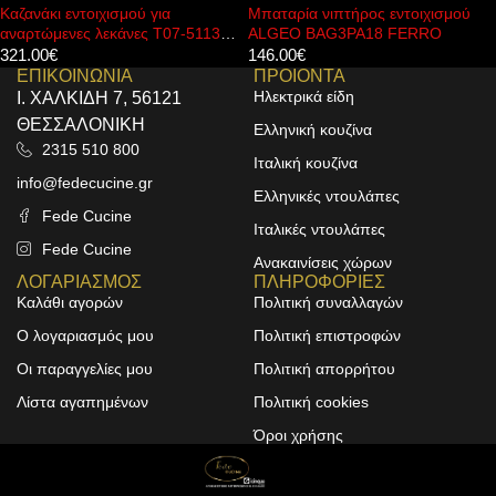
Μπαταρία νιπτήρος εντοιχισμού
Μπαταρία μπιντέ ARTEMI
-5113
ALGEO BAG3PA18 FERRO
B205A05 KARAG
146.00
€
66.00
€
ΕΠΙΚΟΙΝΩΝΙΑ
ΠΡΟΙΟΝΤΑ
Ηλεκτρικά είδη
Ι. ΧΑΛΚΙΔΗ 7, 56121
ΘΕΣΣΑΛΟΝΙΚΗ
Ελληνική κουζίνα
2315 510 800
Ιταλική κουζίνα
info@fedecucine.gr
Ελληνικές ντουλάπες
Fede Cucine
Ιταλικές ντουλάπες
Fede Cucine
Ανακαινίσεις χώρων
ΛΟΓΑΡΙΑΣΜΟΣ
ΠΛΗΡΟΦΟΡΙΕΣ
Καλάθι αγορών
Πολιτική συναλλαγών
Ο λογαριασμός μου
Πολιτική επιστροφών
Οι παραγγελίες μου
Πολιτική απορρήτου
Λίστα αγαπημένων
Πολιτική cookies
Όροι χρήσης
Design & Development by
ALPHA DESIGNERS