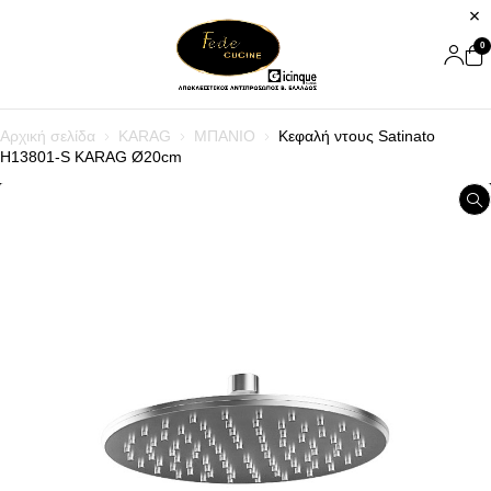
0
Αρχική σελίδα
KARAG
ΜΠΑΝΙΟ
Κεφαλή ντους Satinato
H13801-S KARAG Ø20cm