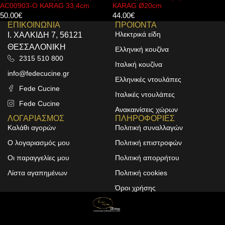
cm
KARAG Ø20cm
αναρτώμενες λεκάνες T05
KARAG
44.00
€
144.00
€
ΕΠΙΚΟΙΝΩΝΙΑ
ΠΡΟΙΟΝΤΑ
Ηλεκτρικά είδη
Ι. ΧΑΛΚΙΔΗ 7, 56121
ΘΕΣΣΑΛΟΝΙΚΗ
Ελληνική κουζίνα
2315 510 800
Ιταλική κουζίνα
info@fedecucine.gr
Ελληνικές ντουλάπες
Fede Cucine
Ιταλικές ντουλάπες
Fede Cucine
Ανακαινίσεις χώρων
ΛΟΓΑΡΙΑΣΜΟΣ
ΠΛΗΡΟΦΟΡΙΕΣ
Καλάθι αγορών
Πολιτική συναλλαγών
Ο λογαριασμός μου
Πολιτική επιστροφών
Οι παραγγελίες μου
Πολιτική απορρήτου
Λίστα αγαπημένων
Πολιτική cookies
Όροι χρήσης
Design & Development by
ALPHA DESIGNERS