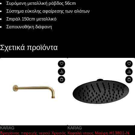
Συρόμενη μεταλλική ράβδος 56cm
Σύστημα εύκολης αφαίρεσης των αλάτων
Σπιράλ 150cm μεταλλικό
Σαπουνοθήκη διάφανη
Σχετικά προϊόντα
KARAG
KARAG
ύ Χρυσός
Κεφαλή ντους Μαύρη H13801-N
Καζανάκι εντοιχισμού δαπ