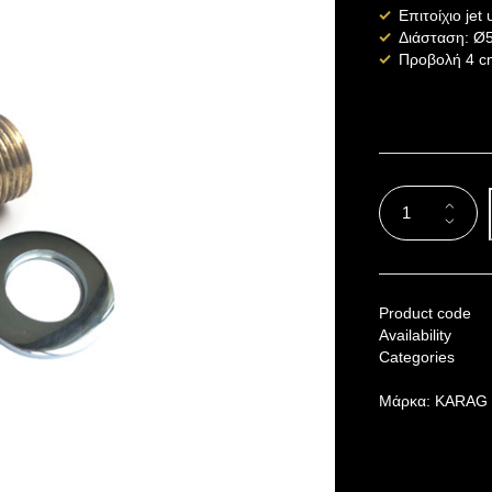
Επιτοίχιο je
Διάσταση: Ø
Προβολή 4 c
Product code
Availability
Categories
Μάρκα:
KARAG