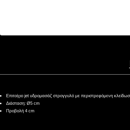
Επιτοίχιο jet υδρομασάζ στρογγυλό με περιστρεφόμενη κλείδω
Διάσταση: Ø5 cm
Προβολή 4 cm