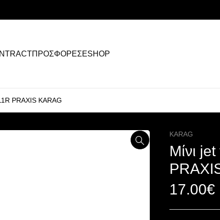
NTRACT
ΠΡΟΣΦΟΡΕΣ
ESHOP
FN11R PRAXIS KARAG
KARAG
Μίνι je
PRAXI
17.00
€