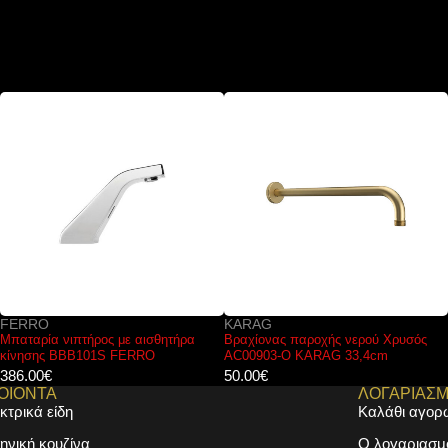
FERRO
KARAG
Μπαταρία νιπτήρος με αισθητήρα
Βραχίονας παροχής νερού Χρυσός
κίνησης BBB101S FERRO
AC00903-O KARAG 33,4cm
386.00
€
50.00
€
ΟΙΟΝΤΑ
ΛΟΓΑΡΙΑΣ
κτρικά είδη
Καλάθι αγορ
ηνική κουζίνα
Ο λογαριασμ