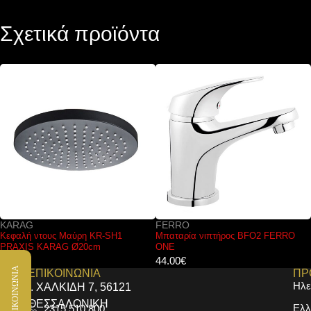
Σχετικά προϊόντα
KARAG
FERRO
Κεφαλή ντους Μαύρη KR-SH1
Μπαταρία νιπτήρος BFO2 FERRO
PRAXIS KARAG Ø20cm
ONE
33.00
€
44.00
€
ΕΠΙΚΟΙΝΩΝΙΑ
ΕΠΙΚΟΙΝΩΝΙΑ
ΠΡ
Ηλε
Ι. ΧΑΛΚΙΔΗ 7, 56121
ΘΕΣΣΑΛΟΝΙΚΗ
Ελλ
2315 510 800