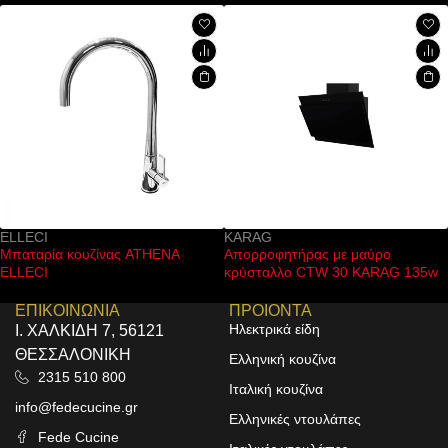
ELLECI
KARAG
Μπαταρία κουζίνας ATHENA
Απορροφητήρας με μαύρο
ELLECI
κρύσταλλο CTW 30 KARAG 135w
ΕΠΙΚΟΙΝΩΝΙΑ
ΠΡΟΙΟΝΤΑ
Ηλεκτρικά είδη
Ι. ΧΑΛΚΙΔΗ 7, 56121
ΘΕΣΣΑΛΟΝΙΚΗ
Ελληνική κουζίνα
2315 510 800
Ιταλική κουζίνα
info@fedecucine.gr
Ελληνικές ντουλάπες
Fede Cucine