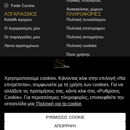
Ιταλικές ντουλάπες
Fede Cucine
Ανακαινίσεις χώρων
ΛΟΓΑΡΙΑΣΜΟΣ
ΠΛΗΡΟΦΟΡΙΕΣ
Καλάθι αγορών
Πολιτική συναλλαγών
Ο λογαριασμός μου
Πολιτική επιστροφών
Οι παραγγελίες μου
Πολιτική απορρήτου
Λίστα αγαπημένων
Πολιτική cookies
Όροι χρήσης
Design & Development by
ALPHA DESIGNERS
© 2025
FEDE CUCINE
. All Rights
Reserved
Compare
(0)
Compare