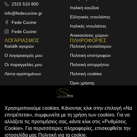
2315 510 800
Ιταλική κουζίνα
info@fedecucine.gr
Ελληνικές ντουλάπες
Fede Cucine
Ιταλικές ντουλάπες
Fede Cucine
Ανακαινίσεις χώρων
ΛΟΓΑΡΙΑΣΜΟΣ
ΠΛΗΡΟΦΟΡΙΕΣ
Καλάθι αγορών
Πολιτική συναλλαγών
Ο λογαριασμός μου
Πολιτική επιστροφών
Οι παραγγελίες μου
Πολιτική απορρήτου
Λίστα αγαπημένων
Πολιτική cookies
Όροι χρήσης
Design & Development by
ALPHA DESIGNERS
© 2025
FEDE CUCINE
. All Rights
Reserved
Compare
(0)