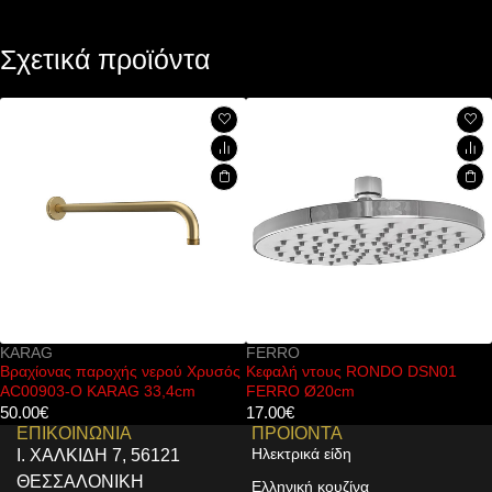
Σχετικά προϊόντα
KARAG
FERRO
Βραχίονας παροχής νερού Χρυσός
Κεφαλή ντους RONDO DSN01
AC00903-O KARAG 33,4cm
FERRO Ø20cm
50.00
€
17.00
€
ΕΠΙΚΟΙΝΩΝΙΑ
ΠΡΟΙΟΝΤΑ
Ηλεκτρικά είδη
Ι. ΧΑΛΚΙΔΗ 7, 56121
ΘΕΣΣΑΛΟΝΙΚΗ
Ελληνική κουζίνα