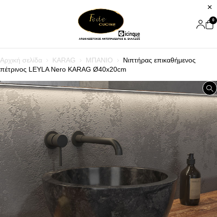
0
Αρχική σελίδα
KARAG
ΜΠΑΝΙΟ
Νιπτήρας επικαθήμενος
πέτρινος LEYLA Nero KARAG Ø40x20cm