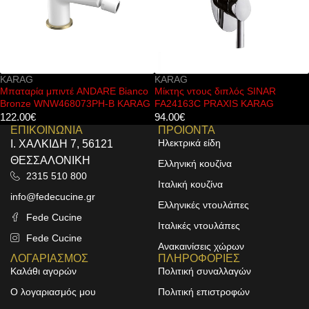
KARAG
FERRO
Μίκτης ντους διπλός SINAR
Μπαταρία νιπτήρος με αισθητήρα
FA24163C PRAXIS KARAG
κίνησης BBB101S FERRO
94.00
€
386.00
€
ΕΠΙΚΟΙΝΩΝΙΑ
ΠΡΟΙΟΝΤΑ
Ηλεκτρικά είδη
Ι. ΧΑΛΚΙΔΗ 7, 56121
ΘΕΣΣΑΛΟΝΙΚΗ
Ελληνική κουζίνα
2315 510 800
Ιταλική κουζίνα
info@fedecucine.gr
Ελληνικές ντουλάπες
Fede Cucine
Ιταλικές ντουλάπες
Fede Cucine
Ανακαινίσεις χώρων
ΛΟΓΑΡΙΑΣΜΟΣ
ΠΛΗΡΟΦΟΡΙΕΣ
Καλάθι αγορών
Πολιτική συναλλαγών
Ο λογαριασμός μου
Πολιτική επιστροφών